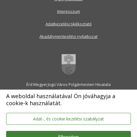
Impresszum
Adatkezelési tájékoztató
Akadálymentesítési nyilatkozat
Érd Megyei Jogú Város Polgármesteri Hivatala
2030 Érd, Alsó utca 1.
A weboldal használatával Ön jóváhagyja a
Levélcím: 2031 Érd, Pf.: 31
cookie-k használatát.
E-mail:
onkormanyzat@erd.hu
Telefonközpont:
06-23-522-300
Ügyfélszolgálat:
06-23-522-301
Adat-, és cookie kezelési szabályzat
Hivatali Kapu: ERDPH
KRID szám: 707189964
Elfogadom