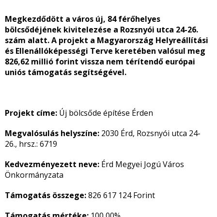
Megkezdődött a város új, 84 férőhelyes
bölcsődéjének kivitelezése a Rozsnyói utca 24-26.
szám alatt. A projekt a Magyarország Helyreállítási
és Ellenállóképességi Terve keretében valósul meg
826,62 millió forint vissza nem térítendő európai
uniós támogatás segítségével.
Projekt címe:
Új bölcsőde építése Érden
Megvalósulás helyszíne:
2030 Érd, Rozsnyói utca 24-
26., hrsz.: 6719
Kedvezményezett neve:
Érd Megyei Jogú Város
Önkormányzata
Támogatás összege:
826 617 124 Forint
Támogatás mértéke:
100,00%