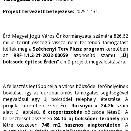
Projekt tervezett befejezése:
2025.12.31.
Érd Megyei Jogú Város Önkormányzata számára 826,62
millió forint összegű vissza nem térítendő támogatást
ítéltek meg a
Széchenyi Terv Plusz program
keretében
az
RRF-1.1.2-21-2022-00059
azonosító számú
„Új
bölcsőde építése Érden”
című projekt megvalósítására.
A fejlesztés legfőbb célja a város bölcsődei férőhelyeinek
bővítése, így az európai uniós támogatás segítségével
megvalósul egy új bölcsődei telephely létesítése. A
projekt keretében ezért Érd,
Rozsnyói u. 24-26.
szám
alatt új építésű,
6 csoportszobás
bölcsőde létesül. A
fejlesztéssel összesen
84 fő új bölcsődei férőhely
jön
létre összesen
748 m2 hasznos alapterületen
. A