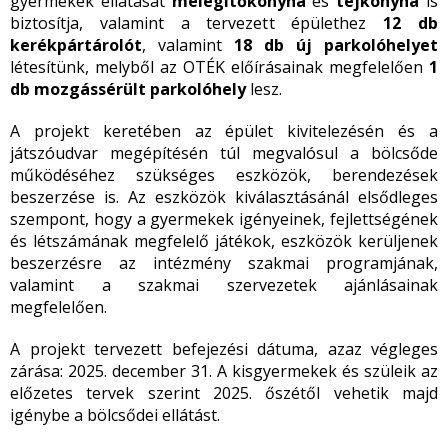
gyermekek ellátását
melegítőkonyha
és
tejkonyha
is
biztosítja, valamint a tervezett épülethez
12 db
kerékpártárolót
, valamint
18 db új parkolóhelyet
létesítünk, melyből az OTÉK előírásainak megfelelően
1
db mozgássérült parkolóhely
lesz.
A projekt keretében az épület kivitelezésén és a
játszóudvar megépítésén túl megvalósul a bölcsőde
működéséhez szükséges eszközök, berendezések
beszerzése is. Az eszközök kiválasztásánál elsődleges
szempont, hogy a gyermekek igényeinek, fejlettségének
és létszámának megfelelő játékok, eszközök kerüljenek
beszerzésre az intézmény szakmai programjának,
valamint a szakmai szervezetek ajánlásainak
megfelelően.
A projekt tervezett befejezési dátuma, azaz végleges
zárása: 2025. december 31. A kisgyermekek és szüleik az
előzetes tervek szerint 2025. őszétől vehetik majd
igénybe a bölcsődei ellátást.