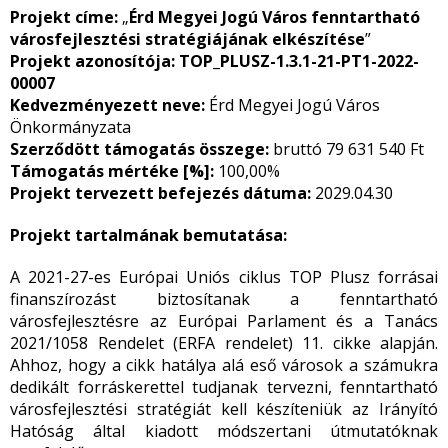
Projekt címe:
„
Érd Megyei Jogú Város fenntartható
városfejlesztési stratégiájának elkészítése
”
Projekt azonosítója: TOP_PLUSZ-1.3.1-21-PT1-2022-
00007
Kedvezményezett neve:
Érd Megyei Jogú Város
Önkormányzata
Szerződött támogatás összege:
bruttó 79 631 540 Ft
Támogatás mértéke [%]:
100,00%
Projekt tervezett befejezés dátuma:
2029.04.30
Projekt tartalmának bemutatása:
A 2021-27-es Európai Uniós ciklus TOP Plusz forrásai
finanszírozást biztosítanak a fenntartható
városfejlesztésre az Európai Parlament és a Tanács
2021/1058 Rendelet (ERFA rendelet) 11. cikke alapján.
Ahhoz, hogy a cikk hatálya alá eső városok a számukra
dedikált forráskerettel tudjanak tervezni, fenntartható
városfejlesztési stratégiát kell készíteniük az Irányító
Hatóság által kiadott módszertani útmutatóknak