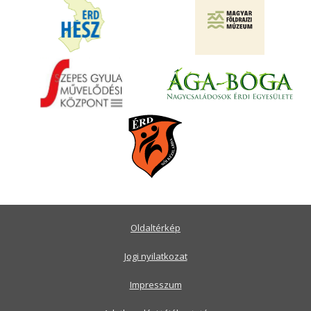
Oldaltérkép
Jogi nyilatkozat
Impresszum