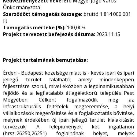
Kedvezményezett neve:
Érd Megyei Jogú Város
Önkormányzata
Szerződött támogatás összege:
bruttó 1 814 000 001
Ft
Támogatás mértéke [%]:
100,00%
Projekt tervezett befejezés dátuma:
2023.11.15
Projekt tartalmának bemutatása:
Érden - Budapest közelsége miatt is - kevés ipari és ipari
jellegű terület található, amely mindenképpen
fejlesztésre szorul, mivel eközben a legdinamikusabban
fejlődő és a legfiatalabb átlagéletkorú település Pest
Megyében. Célként fogalmazódik meg az
infrastrukturális feltételek megteremtése, a helyi
vállalkozások megerősítése és a foglalkoztatás bővítése,
melynek érdekében új ipari jellegű terület kialakítását
tervezzük. A felépítmények két ingatlanon
(hrsz.:26250,26251) foglalnának helyet, melyek