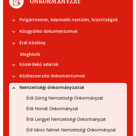
ÖNKORMÁNYZAT
Polgármester, képviselő-testület, bizottságok
Közgyűlési dokumentumok
Érdi Közlöny
Meghívók
Közérdekű adatok
Közbeszerzési dokumentumok
Nemzetiségi önkormányzatok
Érdi Görög Nemzetiségi Önkormányzat
Érdi Horvát Önkormányzat
Érdi Lengyel Nemzetiségi Önkormányzat
Érd Város Német Nemzetiségi Önkormányzat