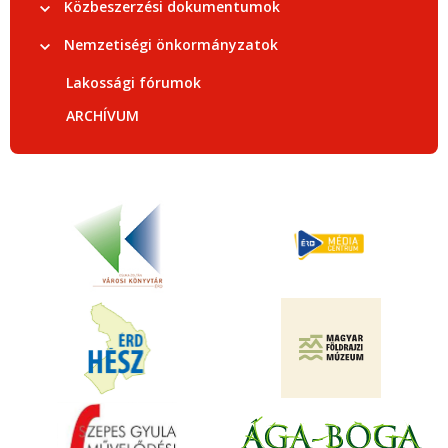
Közbeszerzési dokumentumok
Nemzetiségi önkormányzatok
Lakossági fórumok
ARCHÍVUM