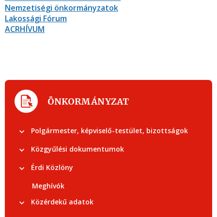
Nemzetiségi önkormányzatok
Lakossági Fórum
ACRHÍVUM
ÖNKORMÁNYZAT
Polgármester, képviselő-testület, bizottságok
Közgyűlési dokumentumok
Érdi Közlöny
Meghívók
Közérdekű adatok