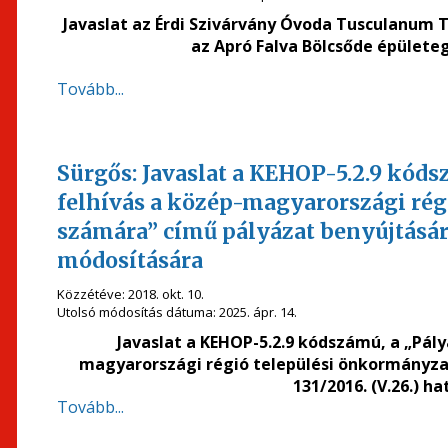
Javaslat az Érdi Szivárvány Óvoda Tusculanum 
az Apró Falva Bölcsőde épülete
Tovább...
Sürgős: Javaslat a KEHOP-5.2.9 kóds
felhívás a közép-magyarországi rég
számára” című pályázat benyújtásáról
módosítására
Közzétéve:
2018. okt. 10.
Utolsó módosítás dátuma:
2025. ápr. 14.
Javaslat a KEHOP-5.2.9 kódszámú, a „Pál
magyarországi régió települési önkormányzat
131/2016. (V.26.) 
Tovább...