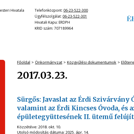
steri Hivatala
Telefonközpont:
06-23-522-300
Ügyfélszolgálat:
06-23-522-301
Hivatali Kapu: ERDPH
KRID szám: 707189964
Főoldal
Önkormányzat
Közgyűlési dokumentumok
Előter
2017.03.23.
Sürgős: Javaslat az Érdi Szivárván
valamint az Érdi Kincses Óvoda, és a
épületegyüttesének II. ütemű felújí
Közzétéve:
2018. okt. 10.
Utolsó módosítás dátuma:
2025. ápr. 14.