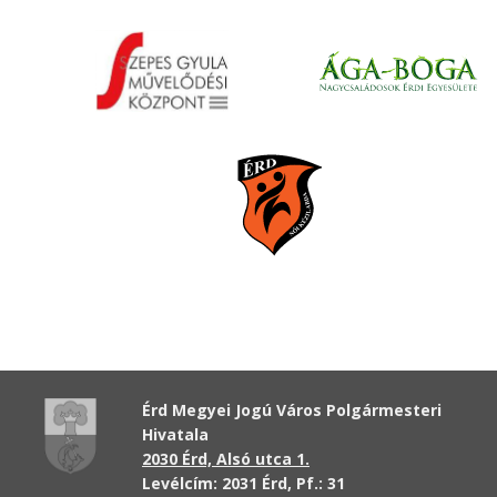
Érd Megyei Jogú Város Polgármesteri
Hivatala
2030 Érd, Alsó utca 1.
Levélcím: 2031 Érd, Pf.: 31