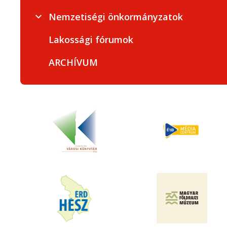
Nemzetiségi önkormányzatok
Lakossági fórumok
ARCHÍVUM