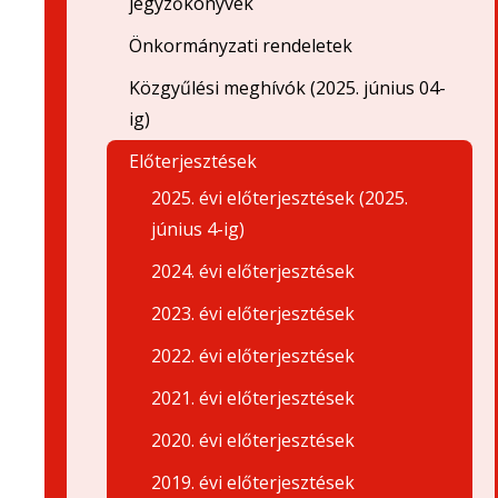
jegyzőkönyvek
Önkormányzati rendeletek
Közgyűlési meghívók (2025. június 04-
ig)
Előterjesztések
2025. évi előterjesztések (2025.
június 4-ig)
2024. évi előterjesztések
2023. évi előterjesztések
2022. évi előterjesztések
2021. évi előterjesztések
2020. évi előterjesztések
2019. évi előterjesztések