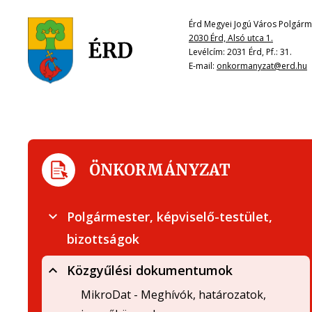
Érd Megyei Jogú Város Polgárme
2030 Érd, Alsó utca 1.
Levélcím: 2031 Érd, Pf.: 31.
E-mail:
onkormanyzat@erd.hu
ÖNKORMÁNYZAT
Polgármester, képviselő-testület,
bizottságok
Közgyűlési dokumentumok
MikroDat - Meghívók, határozatok,