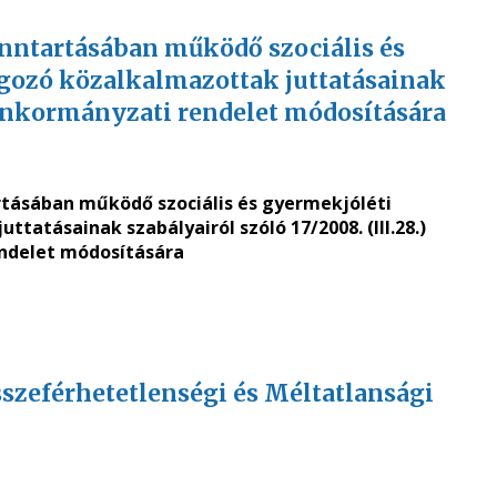
enntartásában működő szociális és
ozó közalkalmazottak juttatásainak
.) önkormányzati rendelet módosítására
tásában működő szociális és gyermekjóléti
atásainak szabályairól szóló 17/2008. (III.28.)
ndelet
módosítására
szeférhetetlenségi és Méltatlansági