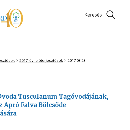
Keresés
jesztések
2017. évi előterjesztések
2017.03.23.
y Óvoda Tusculanum Tagóvodájának,
z Apró Falva Bölcsőde
tására