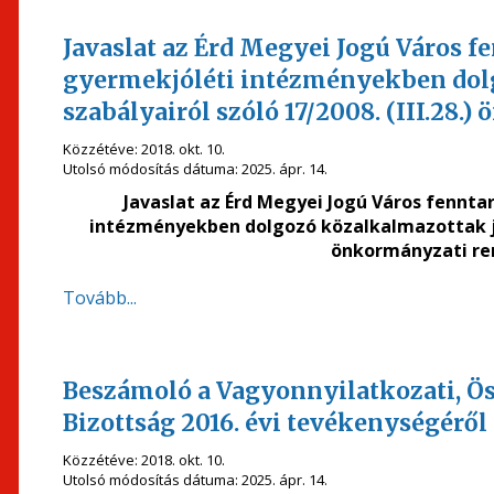
Javaslat az Érd Megyei Jogú Város f
gyermekjóléti intézményekben dolg
szabályairól szóló 17/2008. (III.28
Közzétéve:
2018. okt. 10.
Utolsó módosítás dátuma:
2025. ápr. 14.
Javaslat
az
Érd Megyei Jogú Város
fenntar
intézményekben dolgozó közalkalmazottak jutt
önkormányzati re
Tovább...
Beszámoló a Vagyonnyilatkozati, Ös
Bizottság 2016. évi tevékenységéről
Közzétéve:
2018. okt. 10.
Utolsó módosítás dátuma:
2025. ápr. 14.