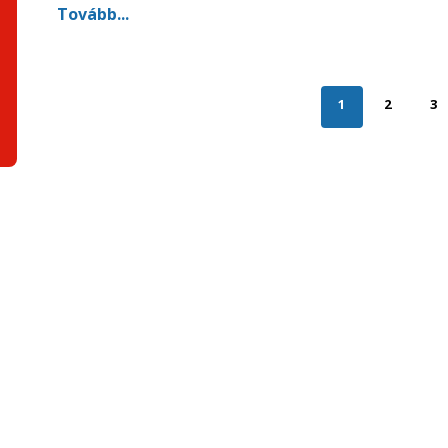
Tovább...
1
2
3