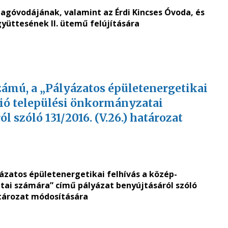
Tagóvodájának, valamint az Érdi Kincses Óvoda, és
gyüttesének II. ütemű felújítására
zámú, a „Pályázatos épületenergetikai
ió települési önkormányzatai
 szóló 131/2016. (V.26.) határozat
yázatos épületenergetikai felhívás a közép-
ai számára” című pályázat benyújtásáról szóló
határozat módosítására