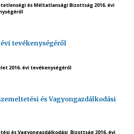
tetlenségi és Méltatlansági Bizottság
2016. évi
nységéről
 évi tevékenységéről
et 2016. évi tevékenységéről
süzemeltetési és Vagyongazdálkodási
tési és Vagyongazdálkodási Bizottság 2016. évi