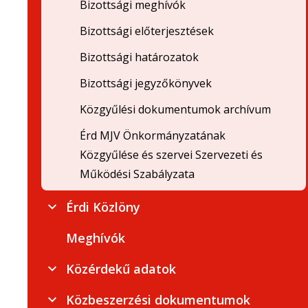
Bizottsági meghívók
Bizottsági előterjesztések
Bizottsági határozatok
Bizottsági jegyzőkönyvek
Közgyűlési dokumentumok archívum
Érd MJV Önkormányzatának
Közgyűlése és szervei Szervezeti és
Működési Szabályzata
Érdi Közlöny
Meghívók
Közérdekű adatok
Közbeszerzési dokumentumok