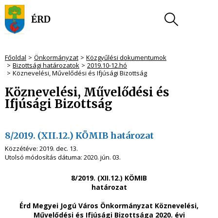
Főoldal
Önkormányzat
Közgyűlési dokumentumok
Bizottsági határozatok
2019.10-12.hó
Köznevelési, Művelődési és Ifjúsági Bizottság
Köznevelési, Művelődési és
Ifjúsági Bizottság
8/2019. (XII.12.) KÖMIB határozat
Közzétéve:
2019. dec. 13.
Utolsó módosítás dátuma:
2020. jún. 03.
8/2019. (XII.12.) KÖMIB
határozat
Érd Megyei Jogú Város Önkormányzat Köznevelési,
Művelődési és Ifjúsági Bizottsága 2020. évi