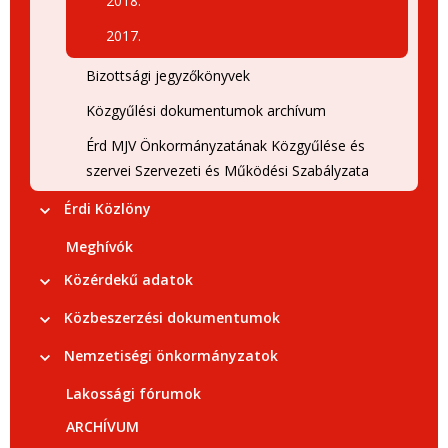
2018.
2017.
Bizottsági jegyzőkönyvek
Közgyűlési dokumentumok archívum
Érd MJV Önkormányzatának Közgyűlése és
szervei Szervezeti és Működési Szabályzata
Érdi Közlöny
Meghívók
Közérdekű adatok
Közbeszerzési dokumentumok
Nemzetiségi önkormányzatok
Lakossági fórumok
ARCHÍVUM