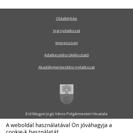
Oldaltérkép
Jogi nyilatkozat
Impresszum
Adatkezelési tájékoztató
Akadálymentesítési nyilatkozat
Érd Megyei Jogú Város Polgármesteri Hivatala
2030 Érd, Alsó utca 1.
A weboldal használatával Ön jóváhagyja a
Levélcím: 2031 Érd, Pf.: 31
cookie-k használatát.
E-mail:
onkormanyzat@erd.hu