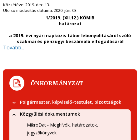
Közzétéve:
2019. dec. 13.
Utolsó módosítás dátuma:
2020. jún. 03.
1/2019. (XII.12.) KÖMIB
határozat
a 2019. évi nyári napközis tábor lebonyolításáról szóló
szakmai és pénzügyi beszámoló elfogadásáról
Tovább...
ÖNKORMÁNYZAT
Polgármester, képviselő-testület, bizottságok
Közgyűlési dokumentumok
MikroDat - Meghívók, határozatok,
jegyzőkönyvek