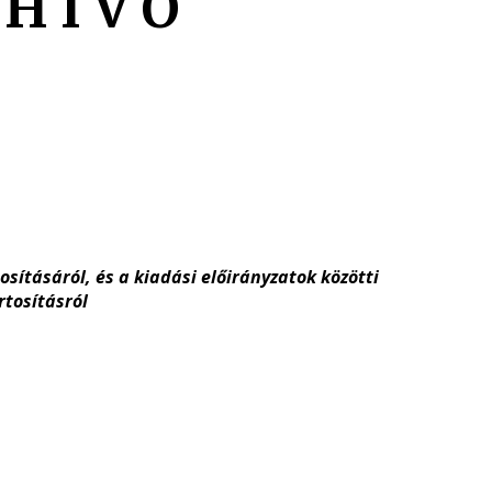
H Í V Ó
sításáról, és a kiadási előirányzatok közötti
rtosításról