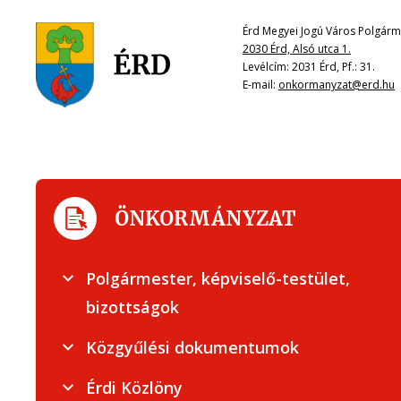
Érd Megyei Jogú Város Polgárme
2030 Érd, Alsó utca 1.
Levélcím: 2031 Érd, Pf.: 31.
E-mail:
onkormanyzat@erd.hu
ÖNKORMÁNYZAT
Polgármester, képviselő-testület,
bizottságok
Közgyűlési dokumentumok
Érdi Közlöny