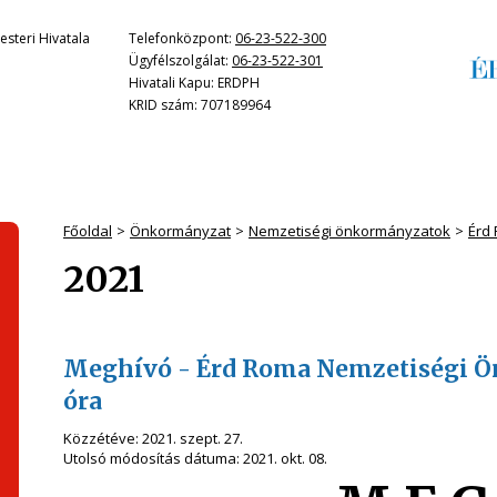
steri Hivatala
Telefonközpont:
06-23-522-300
Ügyfélszolgálat:
06-23-522-301
Hivatali Kapu: ERDPH
KRID szám: 707189964
Főoldal
Önkormányzat
Nemzetiségi önkormányzatok
Érd
2021
Meghívó - Érd Roma Nemzetiségi Ön
óra
Közzétéve:
2021. szept. 27.
Utolsó módosítás dátuma:
2021. okt. 08.