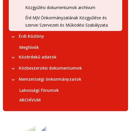
Közgyűlési dokumentumok archívum
Érd MJV Önkormányzatának Közgyűlése és
szervei Szervezeti és Működési Szabályzata
Érdi Közlöny
Meghívók
Közérdekű adatok
Közbeszerzési dokumentumok
Nemzetiségi önkormányzatok
Lakossági fórumok
ARCHÍVUM