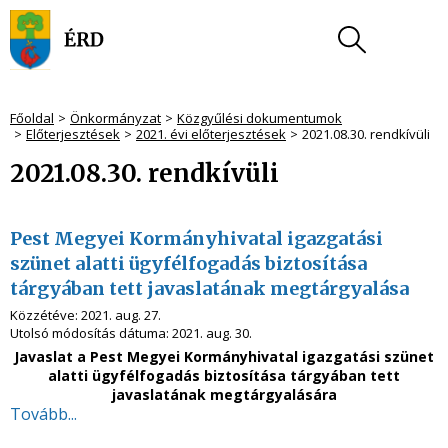
Főoldal
Önkormányzat
Közgyűlési dokumentumok
Előterjesztések
2021. évi előterjesztések
2021.08.30. rendkívüli
2021.08.30. rendkívüli
Pest Megyei Kormányhivatal igazgatási
szünet alatti ügyfélfogadás biztosítása
tárgyában tett javaslatának megtárgyalása
Közzétéve:
2021. aug. 27.
Utolsó módosítás dátuma:
2021. aug. 30.
Javaslat a Pest Megyei Kormányhivatal igazgatási szünet
alatti ügyfélfogadás biztosítása tárgyában tett
javaslatának megtárgyalására
Tovább...