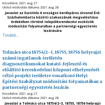
Közzétéve:
2021. aug. 27.
Utolsó módosítás dátuma:
2021. aug. 28.
Javaslat az EuroVelo 6 országos kerékpáros útvonal Érd-
Százhalombatta közötti szakaszának megvalósítása
érdekében történő településrendezési eszközök
módosítási folyamatában a partnerségi egyeztetés
lezárására
Tovább...
Tolmács utca 18754/2–3, 18755, 18756 helyrajzi
számú ingatlanok területén
diagnosztikumokat kutató-fejlesztő és
előállító kereskedelmi központ elhelyezését
célzó projekt területre vonatkozó Helyi
Építési Szabályzat módosítási folyamatában a
partnerségi egyeztetés lezárás
Közzétéve:
2021. aug. 27.
Utolsó módosítás dátuma:
2021. aug. 28.
Javaslat a Tolmács utca 18754/2–3, 18755, 18756 helyrajzi