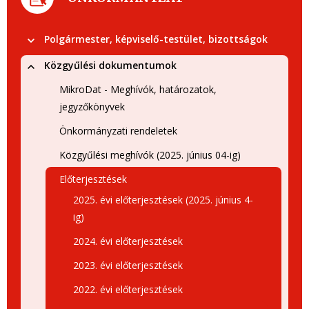
Polgármester, képviselő-testület, bizottságok
Közgyűlési dokumentumok
MikroDat - Meghívók, határozatok,
jegyzőkönyvek
Önkormányzati rendeletek
Közgyűlési meghívók (2025. június 04-ig)
Előterjesztések
2025. évi előterjesztések (2025. június 4-
ig)
2024. évi előterjesztések
2023. évi előterjesztések
2022. évi előterjesztések