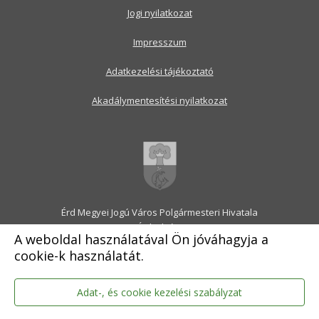
Jogi nyilatkozat
Impresszum
Adatkezelési tájékoztató
Akadálymentesítési nyilatkozat
Érd Megyei Jogú Város Polgármesteri Hivatala
2030 Érd, Alsó utca 1.
A weboldal használatával Ön jóváhagyja a
Levélcím: 2031 Érd, Pf.: 31
cookie-k használatát.
E-mail:
onkormanyzat@erd.hu
Telefonközpont:
06-23-522-300
Ügyfélszolgálat:
06-23-522-301
Adat-, és cookie kezelési szabályzat
Hivatali Kapu: ERDPH