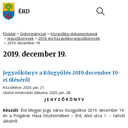
Főoldal
Önkormányzat
Közgyűlési dokumentumok
Jegyzőkönyvek
2019. évi Közgyűlési jegyzőkönyvek
2019. december 19.
2019. december 19.
Jegyzőkönyv a Közgyűlés 2019.december 19-
ei üléséről
Közzétéve:
2020. jan. 21.
Utolsó módosítás dátuma:
2020. jan. 28.
J E G Y Z Ő K Ö N Y V
Készült
: Érd Megyei Jogú Város Közgyűlése 2019. december 19-
én a Polgárok Háza Dísztermében – Érd, Alsó utca 1. – tartott
üléséről