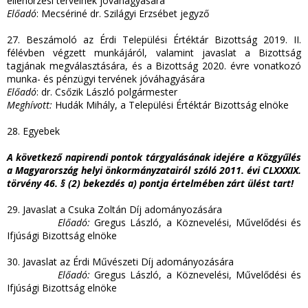
ellenőrzési terveinek jóváhagyására
Előadó
: Mecsériné dr. Szilágyi Erzsébet jegyző
27. Beszámoló az Érdi Települési Értéktár Bizottság 2019. II.
félévben végzett munkájáról, valamint javaslat a Bizottság
tagjának megválasztására, és a Bizottság 2020. évre vonatkozó
munka- és pénzügyi tervének jóváhagyására
Előadó
: dr. Csőzik László polgármester
Meghívott:
Hudák Mihály, a Települési Értéktár Bizottság elnöke
28. Egyebek
A következő napirendi pontok tárgyalásának idejére a Közgyűlés
a Magyarország helyi önkormányzatairól szóló 2011. évi CLXXXIX.
törvény 46. § (2) bekezdés a) pontja értelmében zárt ülést tart!
29. Javaslat a Csuka Zoltán Díj adományozására
Előadó:
Gregus László, a Köznevelési, Művelődési és
Ifjúsági Bizottság elnöke
30. Javaslat az Érdi Művészeti Díj adományozására
Előadó:
Gregus László, a Köznevelési, Művelődési és
Ifjúsági Bizottság elnöke