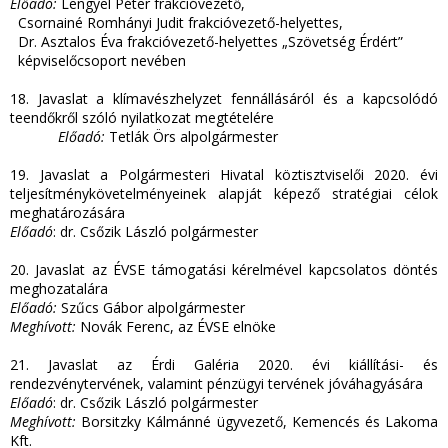
Előadó:
Lengyel Péter frakcióvezető,
Csornainé Romhányi Judit frakcióvezető-helyettes,
Dr. Asztalos Éva frakcióvezető-helyettes „Szövetség Érdért”
képviselőcsoport nevében
18. Javaslat a klímavészhelyzet fennállásáról és a kapcsolódó
teendőkről szóló nyilatkozat megtételére
Előadó:
Tetlák Örs alpolgármester
19. Javaslat a Polgármesteri Hivatal köztisztviselői 2020. évi
teljesítménykövetelményeinek alapját képező stratégiai célok
meghatározására
Előadó
: dr. Csőzik László polgármester
20. Javaslat az ÉVSE támogatási kérelmével kapcsolatos döntés
meghozatalára
Előadó:
Szűcs Gábor alpolgármester
Meghívott:
Novák Ferenc, az ÉVSE elnöke
21. Javaslat az Érdi Galéria 2020. évi kiállítási- és
rendezvénytervének, valamint pénzügyi tervének jóváhagyására
Előadó
: dr. Csőzik László polgármester
Meghívott:
Borsitzky Kálmánné ügyvezető, Kemencés és Lakoma
Kft.