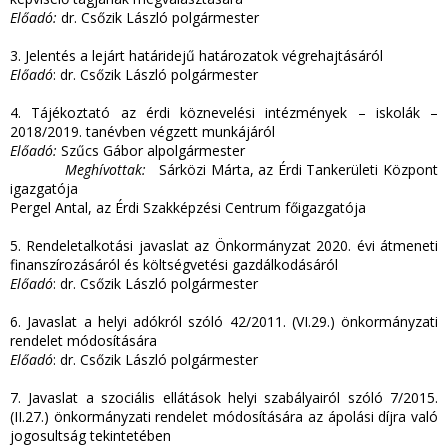
Előadó:
dr. Csőzik László polgármester
3. Jelentés a lejárt határidejű határozatok végrehajtásáról
Előadó
: dr. Csőzik László polgármester
4. Tájékoztató az érdi köznevelési intézmények – iskolák –
2018/2019. tanévben végzett munkájáról
Előadó:
Szűcs Gábor alpolgármester
Meghívottak:
Sárközi Márta, az Érdi Tankerületi Központ
igazgatója
Pergel Antal, az Érdi Szakképzési Centrum főigazgatója
5. Rendeletalkotási javaslat az Önkormányzat 2020. évi átmeneti
finanszírozásáról és költségvetési gazdálkodásáról
Előadó
: dr. Csőzik László polgármester
6. Javaslat a helyi adókról szóló 42/2011. (VI.29.) önkormányzati
rendelet módosítására
Előadó
: dr. Csőzik László polgármester
7. Javaslat a szociális ellátások helyi szabályairól szóló 7/2015.
(II.27.) önkormányzati rendelet módosítására az ápolási díjra való
jogosultság tekintetében