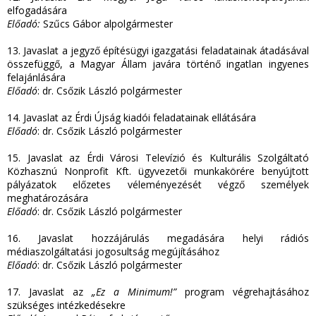
elfogadására
Előadó:
Szűcs Gábor alpolgármester
13. Javaslat a jegyző építésügyi igazgatási feladatainak átadásával
összefüggő, a Magyar Állam javára történő ingatlan ingyenes
felajánlására
Előadó
: dr. Csőzik László polgármester
14. Javaslat az Érdi Újság kiadói feladatainak ellátására
Előadó
: dr. Csőzik László polgármester
15. Javaslat az Érdi Városi Televízió és Kulturális Szolgáltató
Közhasznú Nonprofit Kft. ügyvezetői munkakörére benyújtott
pályázatok előzetes véleményezését végző személyek
meghatározására
Előadó
: dr. Csőzik László polgármester
16. Javaslat hozzájárulás megadására helyi rádiós
médiaszolgáltatási jogosultság megújításához
Előadó
: dr. Csőzik László polgármester
17. Javaslat az
„Ez a Minimum!”
program végrehajtásához
szükséges intézkedésekre