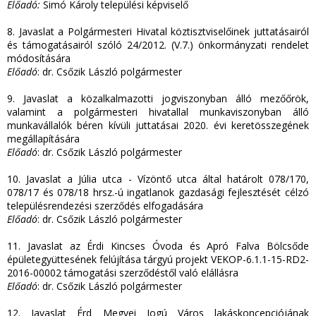
Előadó:
Simó Károly települési képviselő
8. Javaslat a Polgármesteri Hivatal köztisztviselőinek juttatásairól
és támogatásairól szóló 24/2012. (V.7.) önkormányzati rendelet
módosítására
Előadó
: dr. Csőzik László polgármester
9. Javaslat a közalkalmazotti jogviszonyban álló mezőőrök,
valamint a polgármesteri hivatallal munkaviszonyban álló
munkavállalók béren kívüli juttatásai 2020. évi keretösszegének
megállapítására
Előadó
: dr. Csőzik László polgármester
10. Javaslat a Júlia utca - Vízöntő utca által határolt 078/170,
078/17 és 078/18 hrsz.-ú ingatlanok gazdasági fejlesztését célzó
településrendezési szerződés elfogadására
Előadó
: dr. Csőzik László polgármester
11. Javaslat az Érdi Kincses Óvoda és Apró Falva Bölcsőde
épületegyüttesének felújítása tárgyú projekt VEKOP-6.1.1-15-RD2-
2016-00002 támogatási szerződéstől való elállásra
Előadó
: dr. Csőzik László polgármester
12. Javaslat Érd Megyei Jogú Város lakáskoncepciójának