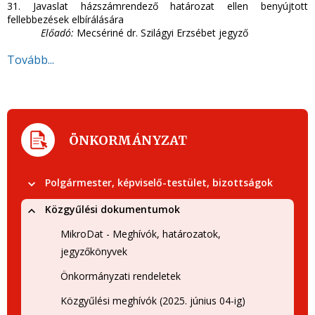
31. Javaslat házszámrendező határozat ellen benyújtott
fellebbezések elbírálására
Előadó:
Mecsériné dr. Szilágyi Erzsébet jegyző
Tovább...
ÖNKORMÁNYZAT
Polgármester, képviselő-testület, bizottságok
Közgyűlési dokumentumok
MikroDat - Meghívók, határozatok,
jegyzőkönyvek
Önkormányzati rendeletek
Közgyűlési meghívók (2025. június 04-ig)