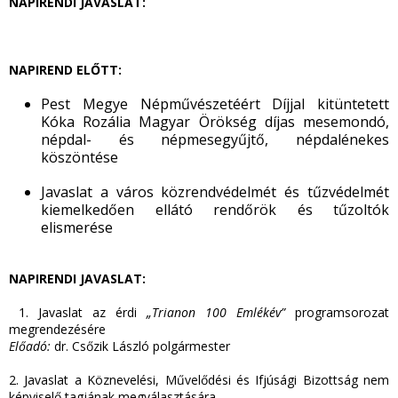
NAPIRENDI JAVASLAT:
NAPIREND ELŐTT:
Pest Megye Népművészetéért Díjjal kitüntetett
Kóka Rozália Magyar Örökség díjas mesemondó,
népdal- és népmesegyűjtő, népdalénekes
köszöntése
Javaslat a város közrendvédelmét és tűzvédelmét
kiemelkedően ellátó rendőrök és tűzoltók
elismerése
NAPIRENDI JAVASLAT:
1. Javaslat az érdi
„Trianon 100 Emlékév”
programsorozat
megrendezésére
Előadó:
dr. Csőzik László polgármester
2. Javaslat a Köznevelési, Művelődési és Ifjúsági Bizottság nem
képviselő tagjának megválasztására