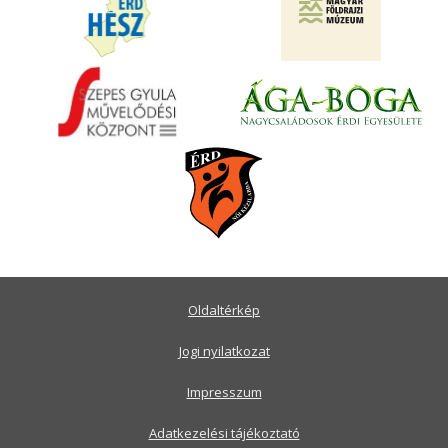
Oldaltérkép
Jogi nyilatkozat
Impresszum
Adatkezelési tájékoztató