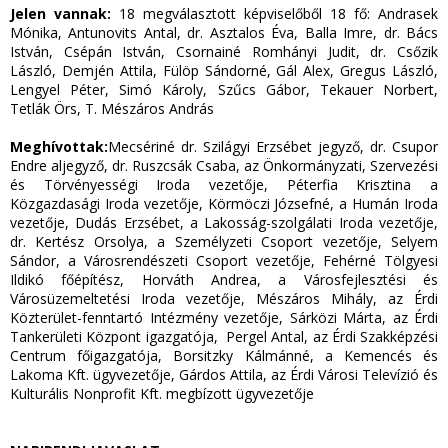
Jelen vannak:
18 megválasztott képviselőből 18 fő: Andrasek
Mónika, Antunovits Antal, dr. Asztalos Éva, Balla Imre, dr. Bács
István, Csépán István, Csornainé Romhányi Judit, dr. Csőzik
László, Demjén Attila, Fülöp Sándorné, Gál Alex, Gregus László,
Lengyel Péter, Simó Károly, Szűcs Gábor, Tekauer Norbert,
Tetlák Örs, T. Mészáros András
Meghívottak:
Mecsériné dr. Szilágyi Erzsébet jegyző, dr. Csupor
Endre aljegyző, dr. Ruszcsák Csaba, az Önkormányzati, Szervezési
és Törvényességi Iroda vezetője, Péterfia Krisztina a
Közgazdasági Iroda vezetője, Körmöczi Józsefné, a Humán Iroda
vezetője, Dudás Erzsébet, a Lakosság-szolgálati Iroda vezetője,
dr. Kertész Orsolya, a Személyzeti Csoport vezetője, Selyem
Sándor, a Városrendészeti Csoport vezetője, Fehérné Tölgyesi
Ildikó főépítész, Horváth Andrea, a Városfejlesztési és
Városüzemeltetési Iroda vezetője, Mészáros Mihály, az Érdi
Közterület-fenntartó Intézmény vezetője, Sárközi Márta, az Érdi
Tankerületi Központ igazgatója, Pergel Antal, az Érdi Szakképzési
Centrum főigazgatója, Borsitzky Kálmánné, a Kemencés és
Lakoma Kft. ügyvezetője, Gárdos Attila, az Érdi Városi Televízió és
Kulturális Nonprofit Kft. megbízott ügyvezetője