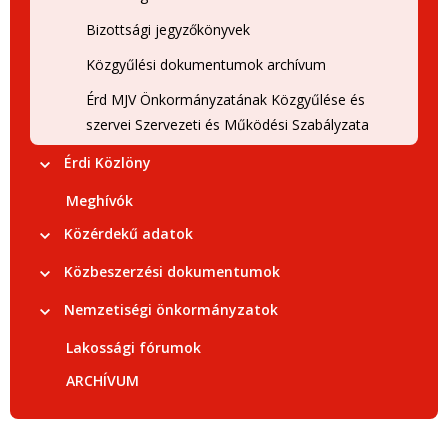
Bizottsági jegyzőkönyvek
Közgyűlési dokumentumok archívum
Érd MJV Önkormányzatának Közgyűlése és
szervei Szervezeti és Működési Szabályzata
Érdi Közlöny
Meghívók
Közérdekű adatok
Közbeszerzési dokumentumok
Nemzetiségi önkormányzatok
Lakossági fórumok
ARCHÍVUM