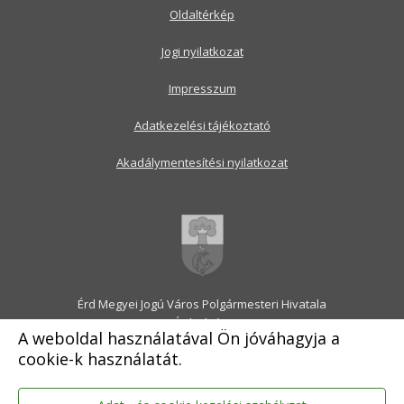
Oldaltérkép
Jogi nyilatkozat
Impresszum
Adatkezelési tájékoztató
Akadálymentesítési nyilatkozat
Érd Megyei Jogú Város Polgármesteri Hivatala
2030 Érd, Alsó utca 1.
A weboldal használatával Ön jóváhagyja a
Levélcím: 2031 Érd, Pf.: 31
cookie-k használatát.
E-mail:
onkormanyzat@erd.hu
Telefonközpont:
06-23-522-300