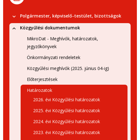
Polgármester, képviselő-testület, bizottságok
Közgyűlési dokumentumok
MikroDat - Meghívók, határozatok,
jegyzőkönyvek
Önkormányzati rendeletek
Közgyűlési meghívók (2025. június 04-ig)
Előterjesztések
Határozatok
2026. évi Közgyűlési határozatok
2025. évi Közgyűlési határozatok
2024. évi Közgyűlési határozatok
2023. évi Közgyűlési határozatok