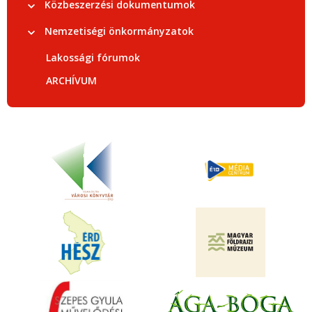
Közbeszerzési dokumentumok
Nemzetiségi önkormányzatok
Lakossági fórumok
ARCHÍVUM