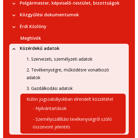
Polgármester, képviselő-testület, bizottságok
Közgyűlési dokumentumok
Érdi Közlöny
Meghívók
Közérdekű adatok
1. Szervezeti, személyzeti adatok
2. Tevékenységre, működésre vonatkozó
adatok
3. Gazdálkodási adatok
Külön jogszabályokban elrendelt közzététel
- Nyilvántartások
- Személyszállítási tevékenységről szóló
összevont jelentés