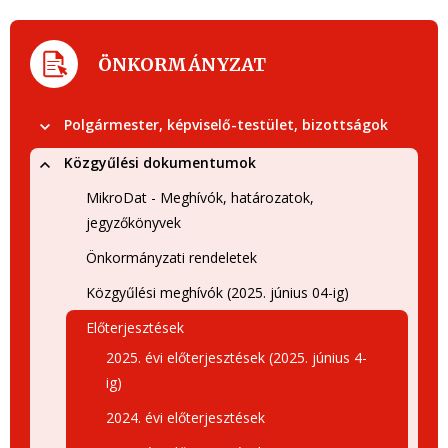
ÖNKORMÁNYZAT
Polgármester, képviselő-testület, bizottságok
Közgyűlési dokumentumok
MikroDat - Meghívók, határozatok,
jegyzőkönyvek
Önkormányzati rendeletek
Közgyűlési meghívók (2025. június 04-ig)
Előterjesztések
2025. évi előterjesztések (2025. június 4-
ig)
2024. évi előterjesztések