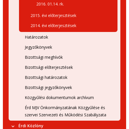
2016. 01.14. rk.
2015. évi előterjesztések
2014. évi előterjesztések
Határozatok
Jegyzőkönyvek
Bizottsági meghívók
Bizottsági előterjesztések
Bizottsági határozatok
Bizottsági jegyzőkönyvek
Közgyűlési dokumentumok archívum
Érd MJV Önkormányzatának Közgyűlése és
szervei Szervezeti és Működési Szabályzata
Érdi Közlöny