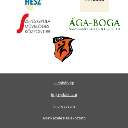
Oldaltérkép
Jogi nyilatkozat
Impresszum
Adatkezelési tájékoztató