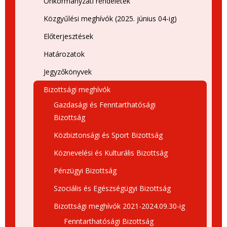
Önkormányzati rendeletek
Közgyűlési meghívók (2025. június 04-ig)
Előterjesztések
Határozatok
Jegyzőkönyvek
Bizottsági meghívók
Gazdasági és Fenntarthatósági
Bizottság
Közbiztonsági és Sport Bizottság
Köznevelési és Kulturális Bizottság
Pénzügyi Bizottság
Szociális és Egészségügyi Bizottság
Bizottsági meghívók 2021-2024.09.30-ig
Fenntarthatósági Bizottság