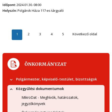
Időpont:
2024.01.30. 08:00
Helyszín:
Polgárok Háza 117-es tárgyaló
1
2
3
4
5
Következő oldal
ÖNKORMÁNYZAT
Polgármester, képviselő-testület, bizottságok
Közgyűlési dokumentumok
MikroDat - Meghívók, határozatok,
jegyzőkönyvek