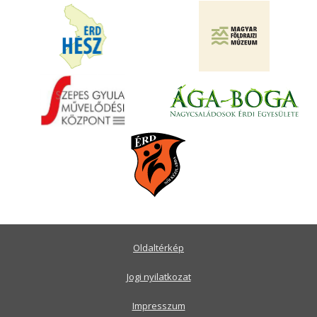
Oldaltérkép
Jogi nyilatkozat
Impresszum