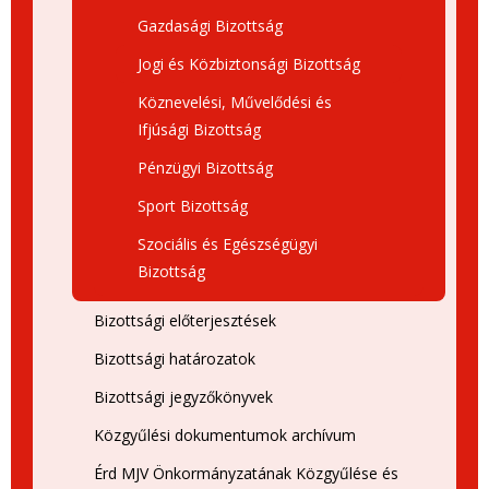
Gazdasági Bizottság
Jogi és Közbiztonsági Bizottság
Köznevelési, Művelődési és
Ifjúsági Bizottság
Pénzügyi Bizottság
Sport Bizottság
Szociális és Egészségügyi
Bizottság
Bizottsági előterjesztések
Bizottsági határozatok
Bizottsági jegyzőkönyvek
Közgyűlési dokumentumok archívum
Érd MJV Önkormányzatának Közgyűlése és