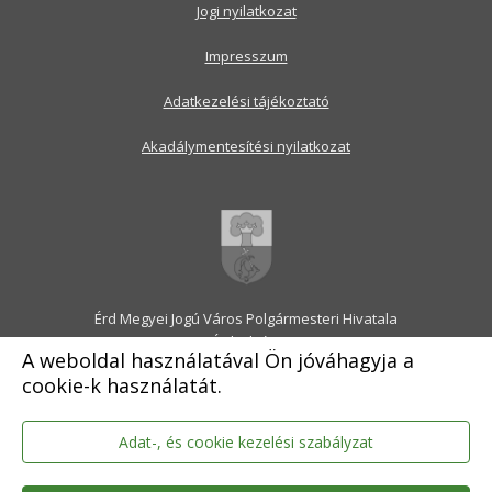
Jogi nyilatkozat
Impresszum
Adatkezelési tájékoztató
Akadálymentesítési nyilatkozat
Érd Megyei Jogú Város Polgármesteri Hivatala
2030 Érd, Alsó utca 1.
A weboldal használatával Ön jóváhagyja a
Levélcím: 2031 Érd, Pf.: 31
cookie-k használatát.
E-mail:
onkormanyzat@erd.hu
Telefonközpont:
06-23-522-300
Ügyfélszolgálat:
06-23-522-301
Adat-, és cookie kezelési szabályzat
Hivatali Kapu: ERDPH
KRID szám: 707189964