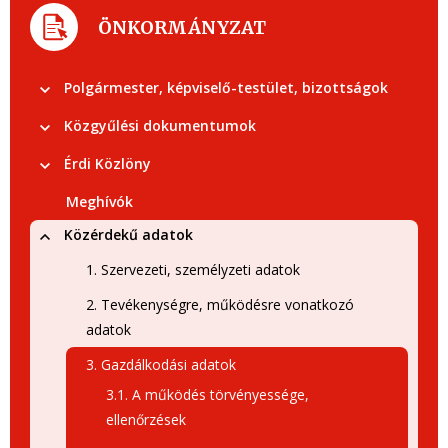
ÖNKORMÁNYZAT
Polgármester, képviselő-testület, bizottságok
Közgyűlési dokumentumok
Érdi Közlöny
Meghívók
Közérdekű adatok
1. Szervezeti, személyzeti adatok
2. Tevékenységre, működésre vonatkozó
adatok
3. Gazdálkodási adatok
3.1. A működés törvényessége,
ellenőrzések