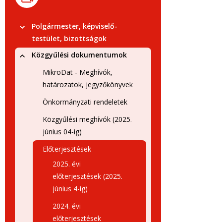
Polgármester, képviselő-
testület, bizottságok
Közgyűlési dokumentumok
MikroDat - Meghívók,
határozatok, jegyzőkönyvek
Önkormányzati rendeletek
Közgyűlési meghívók (2025.
június 04-ig)
Előterjesztések
2025. évi
előterjesztések (2025.
június 4-ig)
2024. évi
előterjesztések