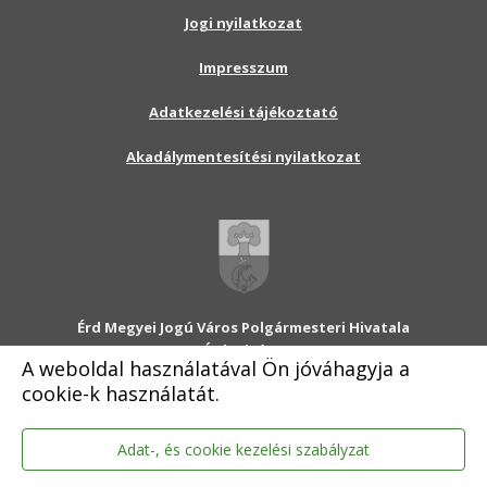
Jogi nyilatkozat
Impresszum
Adatkezelési tájékoztató
Akadálymentesítési nyilatkozat
Érd Megyei Jogú Város Polgármesteri Hivatala
2030 Érd, Alsó utca 1.
A weboldal használatával Ön jóváhagyja a
Levélcím: 2031 Érd, Pf.: 31
cookie-k használatát.
E-mail:
onkormanyzat@erd.hu
Telefonközpont:
06-23-522-300
Ügyfélszolgálat:
06-23-522-301
Adat-, és cookie kezelési szabályzat
Hivatali Kapu: ERDPH