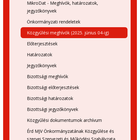
MikroDat - Meghívók, határozatok,
jegyzőkönyvek
Önkormányzati rendeletek
Közgyűlési meghívók (2025. június 04-ig)
Előterjesztések
Határozatok
Jegyzőkönyvek
Bizottsági meghívók
Bizottsági előterjesztések
Bizottsági határozatok
Bizottsági jegyzőkönyvek
Közgyűlési dokumentumok archívum
Érd MJV Önkormányzatának Közgyűlése és
szervei Szervezeti és Működési Szabályzata