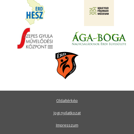
Oldaltérkép
Jogi nyilatkozat
Impresszum