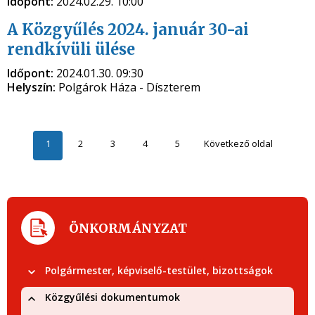
Időpont:
2024.02.29. 10:00
A Közgyűlés 2024. január 30-ai
rendkívüli ülése
Időpont:
2024.01.30. 09:30
Helyszín:
Polgárok Háza - Díszterem
1
2
3
4
5
Következő oldal
ÖNKORMÁNYZAT
Polgármester, képviselő-testület, bizottságok
Közgyűlési dokumentumok