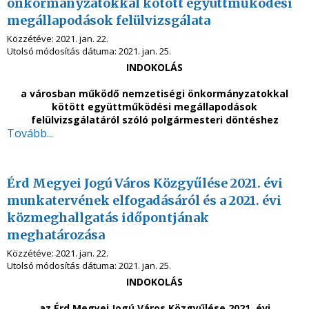
önkormányzatokkal kötött együttműködési
megállapodások felülvizsgálata
Közzétéve:
2021. jan. 22.
Utolsó módosítás dátuma:
2021. jan. 25.
INDOKOLÁS
a városban működő nemzetiségi önkormányzatokkal
kötött együttműködési megállapodások
felülvizsgálatáról szóló polgármesteri döntéshez
Tovább...
Érd Megyei Jogú Város Közgyűlése 2021. évi
munkatervének elfogadásáról és a 2021. évi
közmeghallgatás időpontjának
meghatározása
Közzétéve:
2021. jan. 22.
Utolsó módosítás dátuma:
2021. jan. 25.
INDOKOLÁS
az Érd Megyei Jogú Város Közgyűlése 2021. évi