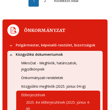
1
2
Következő oldal
ÖNKORMÁNYZAT
Polgármester, képviselő-testület, bizottságok
Közgyűlési dokumentumok
MikroDat - Meghívók, határozatok,
jegyzőkönyvek
Önkormányzati rendeletek
Közgyűlési meghívók (2025. június 04-ig)
Előterjesztések
2025. évi előterjesztések (2025. június 4-
ig)