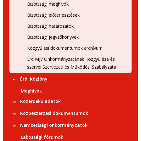
Bizottsági meghívók
Bizottsági előterjesztések
Bizottsági határozatok
Bizottsági jegyzőkönyvek
Közgyűlési dokumentumok archívum
Érd MJV Önkormányzatának Közgyűlése és
szervei Szervezeti és Működési Szabályzata
Érdi Közlöny
Meghívók
Közérdekű adatok
Közbeszerzési dokumentumok
Nemzetiségi önkormányzatok
Lakossági fórumok