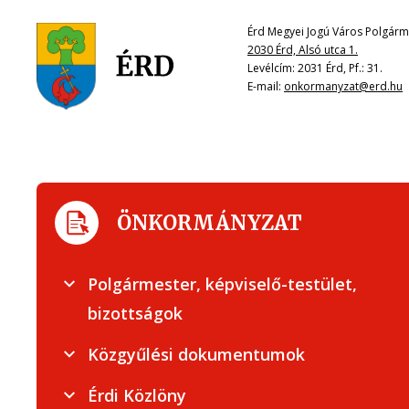
Érd Megyei Jogú Város Polgárme
2030 Érd, Alsó utca 1.
Levélcím: 2031 Érd, Pf.: 31.
E-mail:
onkormanyzat@erd.hu
ÖNKORMÁNYZAT
Polgármester, képviselő-testület,
bizottságok
Közgyűlési dokumentumok
Érdi Közlöny