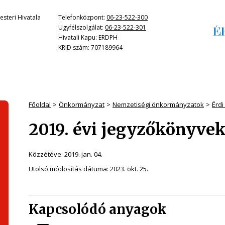
steri Hivatala
Telefonközpont:
06-23-522-300
Ügyfélszolgálat:
06-23-522-301
Hivatali Kapu: ERDPH
KRID szám: 707189964
Főoldal
Önkormányzat
Nemzetiségi önkormányzatok
Érd
2019. évi jegyzőkönyve
Közzétéve:
2019. jan. 04.
Utolsó módosítás dátuma:
2023. okt. 25.
Kapcsolódó anyagok