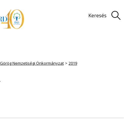
Keresés
i Görög Nemzetiségi Önkormányzat
2019
k