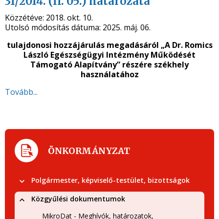
31/2014. (II. 05.) határozata
Közzétéve:
2018. okt. 10.
Utolsó módosítás dátuma:
2025. máj. 06.
tulajdonosi hozzájárulás megadásáról „A Dr. Romics
László Egészségügyi Intézmény Működését
Támogató Alapítvány”
részére székhely
használatához
Tovább...
ÖNKORMÁNYZAT
Polgármester, képviselő-testület, bizottságok
Közgyűlési dokumentumok
MikroDat - Meghívók, határozatok,