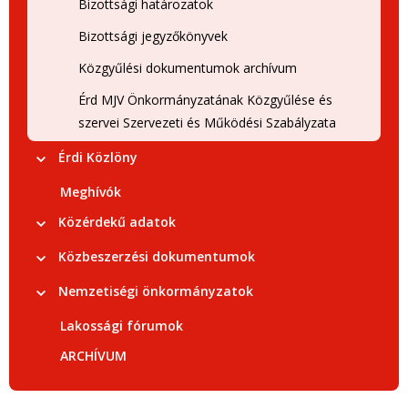
Bizottsági határozatok
Bizottsági jegyzőkönyvek
Közgyűlési dokumentumok archívum
Érd MJV Önkormányzatának Közgyűlése és
szervei Szervezeti és Működési Szabályzata
Érdi Közlöny
Meghívók
Közérdekű adatok
Közbeszerzési dokumentumok
Nemzetiségi önkormányzatok
Lakossági fórumok
ARCHÍVUM