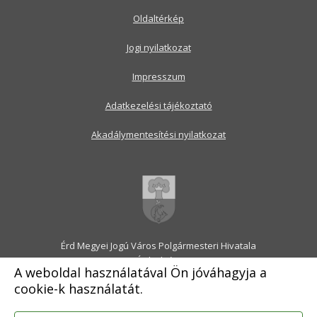
Oldaltérkép
Jogi nyilatkozat
Impresszum
Adatkezelési tájékoztató
Akadálymentesítési nyilatkozat
Érd Megyei Jogú Város Polgármesteri Hivatala
2030 Érd, Alsó utca 1.
A weboldal használatával Ön jóváhagyja a
Levélcím: 2031 Érd, Pf.: 31
cookie-k használatát.
E-mail:
onkormanyzat@erd.hu
Telefonközpont:
06-23-522-300