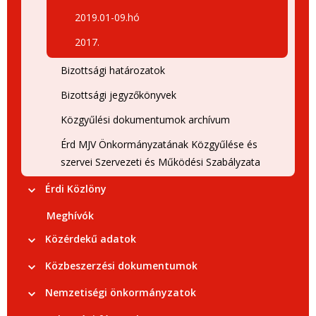
2019.01-09.hó
2017.
Bizottsági határozatok
Bizottsági jegyzőkönyvek
Közgyűlési dokumentumok archívum
Érd MJV Önkormányzatának Közgyűlése és
szervei Szervezeti és Működési Szabályzata
Érdi Közlöny
Meghívók
Közérdekű adatok
Közbeszerzési dokumentumok
Nemzetiségi önkormányzatok