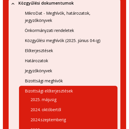
Közgyűlési dokumentumok
MikroDat - Meghívók, határozatok,
jegyzőkönyvek
Önkormányzati rendeletek
Közgyűlési meghívók (2025. június 04-ig)
Előterjesztések
Határozatok
Jegyzőkönyvek
Bizottsági meghívók
Bizottsági előterjesztések
2025. májusig
2024. októbertől
2024.szeptemberig