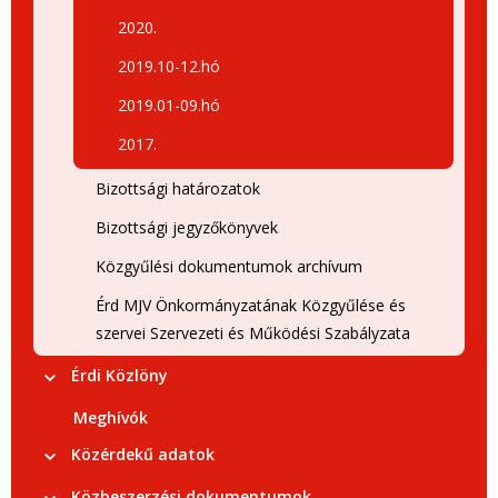
2020.
2019.10-12.hó
2019.01-09.hó
2017.
Bizottsági határozatok
Bizottsági jegyzőkönyvek
Közgyűlési dokumentumok archívum
Érd MJV Önkormányzatának Közgyűlése és
szervei Szervezeti és Működési Szabályzata
Érdi Közlöny
Meghívók
Közérdekű adatok
Közbeszerzési dokumentumok