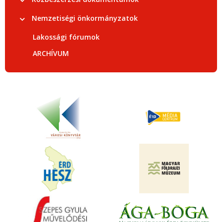
Nemzetiségi önkormányzatok
Lakossági fórumok
ARCHÍVUM