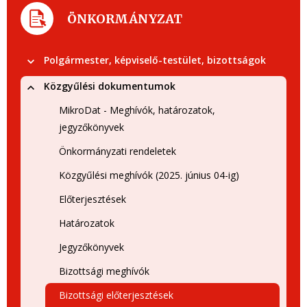
ÖNKORMÁNYZAT
Polgármester, képviselő-testület, bizottságok
Közgyűlési dokumentumok
MikroDat - Meghívók, határozatok,
jegyzőkönyvek
Önkormányzati rendeletek
Közgyűlési meghívók (2025. június 04-ig)
Előterjesztések
Határozatok
Jegyzőkönyvek
Bizottsági meghívók
Bizottsági előterjesztések