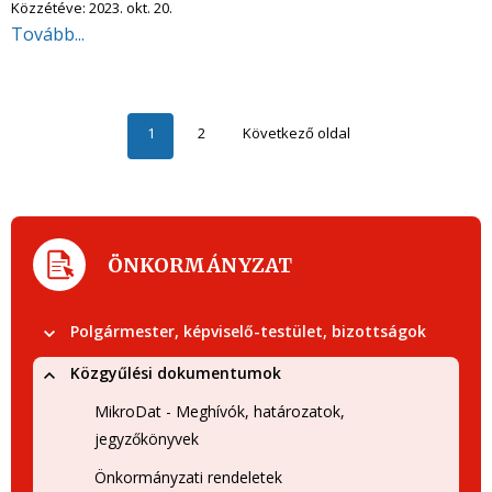
Közzétéve:
2023. okt. 20.
Tovább...
1
2
Következő oldal
ÖNKORMÁNYZAT
Polgármester, képviselő-testület, bizottságok
Közgyűlési dokumentumok
MikroDat - Meghívók, határozatok,
jegyzőkönyvek
Önkormányzati rendeletek