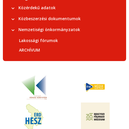
Közérdekű adatok
Közbeszerzési dokumentumok
Nemzetiségi önkormányzatok
Lakossági fórumok
ARCHÍVUM