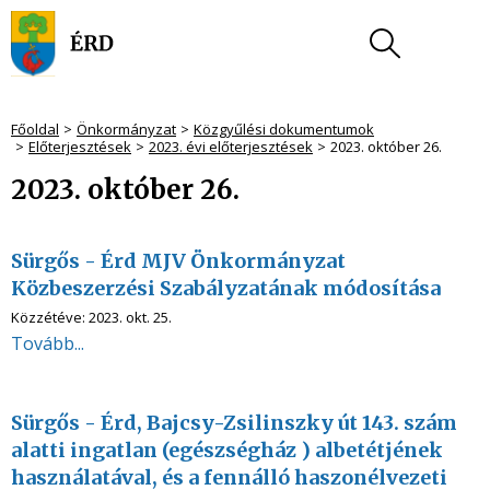
Főoldal
Önkormányzat
Közgyűlési dokumentumok
Előterjesztések
2023. évi előterjesztések
2023. október 26.
2023. október 26.
Sürgős - Érd MJV Önkormányzat
Közbeszerzési Szabályzatának módosítása
Közzétéve:
2023. okt. 25.
Tovább...
Sürgős - Érd, Bajcsy-Zsilinszky út 143. szám
alatti ingatlan (egészségház ) albetétjének
használatával, és a fennálló haszonélvezeti