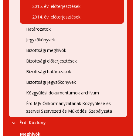
2015. évi előterjesztések
2014. évi előterjesztések
Határozatok
Jegyzőkönyvek
Bizottsági meghívók
Bizottsági előterjesztések
Bizottsági határozatok
Bizottsági jegyzőkönyvek
Közgyűlési dokumentumok archívum
Érd MJV Önkormányzatának Közgyűlése és
szervei Szervezeti és Működési Szabályzata
Érdi Közlöny
Meghívók