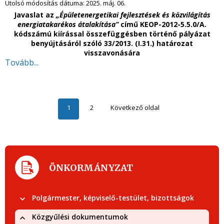
Utolsó módosítás dátuma:
2025. máj. 06.
Javaslat az
„Épületenergetikai fejlesztések és közvilágítás
energiatakarékos átalakítása”
című KEOP-2012-5.5.0/A.
kódszámú kiírással összefüggésben történő pályázat
benyújtásáról szóló 33/2013. (I.31.) határozat
visszavonására
Tovább...
1
2
Következő oldal
ÖNKORMÁNYZAT
Polgármester, képviselő-testület, bizottságok
Közgyűlési dokumentumok