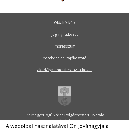
Oldaltérkép
Jogi nyilatkozat
Impresszum
Adatkezelési tájékoztató
Akadálymentesítési nyilatkozat
Érd Megyei Jogú Város Polgármesteri Hivatala
2030 Érd, Alsó utca 1.
A weboldal használatával Ön jóváhagyja a
Levélcím: 2031 Érd, Pf.: 31