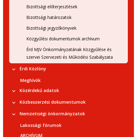
Bizottsági előterjesztések
Bizottsági határozatok
Bizottsági jegyzőkönyvek
Közgyűlési dokumentumok archívum
Érd MJV Önkormányzatának Közgyűlése és
szervei Szervezeti és Működési Szabályzata
Érdi Közlöny
Meghívók
Közérdekű adatok
Közbeszerzési dokumentumok
Nemzetiségi önkormányzatok
Lakossági fórumok
ARCHÍVUM