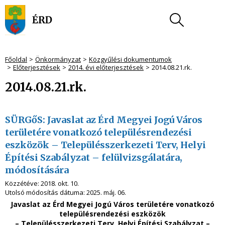
Főoldal
Önkormányzat
Közgyűlési dokumentumok
Előterjesztések
2014. évi előterjesztések
2014.08.21.rk.
2014.08.21.rk.
SÜRGőS: Javaslat az Érd Megyei Jogú Város
területére vonatkozó településrendezési
eszközök – Településszerkezeti Terv, Helyi
Építési Szabályzat – felülvizsgálatára,
módosítására
Közzétéve:
2018. okt. 10.
Utolsó módosítás dátuma:
2025. máj. 06.
Javaslat az Érd Megyei Jogú Város területére vonatkozó
településrendezési eszközök
– Településszerkezeti Terv, Helyi Építési Szabályzat –