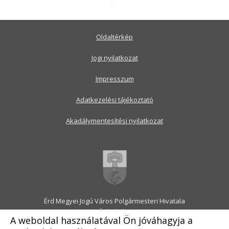
Oldaltérkép
Jogi nyilatkozat
Impresszum
Adatkezelési tájékoztató
Akadálymentesítési nyilatkozat
Érd Megyei Jogú Város Polgármesteri Hivatala
2030 Érd, Alsó utca 1.
A weboldal használatával Ön jóváhagyja a
Levélcím: 2031 Érd, Pf.: 31