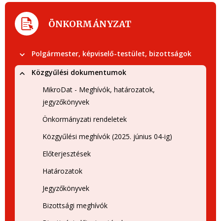
ÖNKORMÁNYZAT
Polgármester, képviselő-testület, bizottságok
Közgyűlési dokumentumok
MikroDat - Meghívók, határozatok,
jegyzőkönyvek
Önkormányzati rendeletek
Közgyűlési meghívók (2025. június 04-ig)
Előterjesztések
Határozatok
Jegyzőkönyvek
Bizottsági meghívók