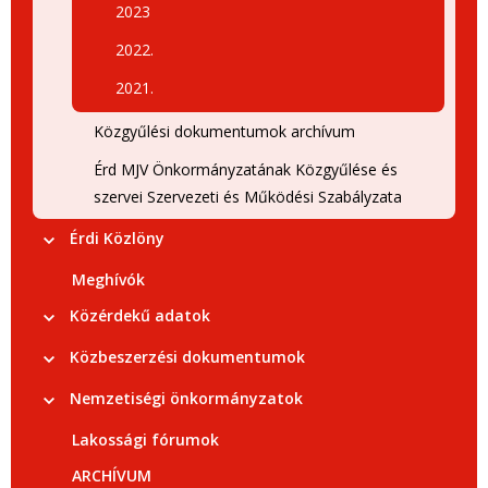
2023
2022.
2021.
Közgyűlési dokumentumok archívum
Érd MJV Önkormányzatának Közgyűlése és
szervei Szervezeti és Működési Szabályzata
Érdi Közlöny
Meghívók
Közérdekű adatok
Közbeszerzési dokumentumok
Nemzetiségi önkormányzatok
Lakossági fórumok
ARCHÍVUM