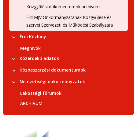
Közgyűlési dokumentumok archívum
Érd MJV Önkormányzatának Közgyűlése és
szervei Szervezeti és Működési Szabályzata
Érdi Közlöny
Meghívók
Közérdekű adatok
Közbeszerzési dokumentumok
Nemzetiségi önkormányzatok
Lakossági fórumok
ARCHÍVUM