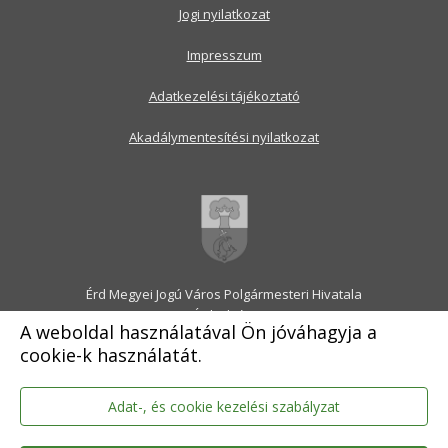
Jogi nyilatkozat
Impresszum
Adatkezelési tájékoztató
Akadálymentesítési nyilatkozat
Érd Megyei Jogú Város Polgármesteri Hivatala
2030 Érd, Alsó utca 1.
A weboldal használatával Ön jóváhagyja a
Levélcím: 2031 Érd, Pf.: 31
cookie-k használatát.
E-mail:
onkormanyzat@erd.hu
Telefonközpont:
06-23-522-300
Ügyfélszolgálat:
06-23-522-301
Adat-, és cookie kezelési szabályzat
Hivatali Kapu: ERDPH
KRID szám: 707189964