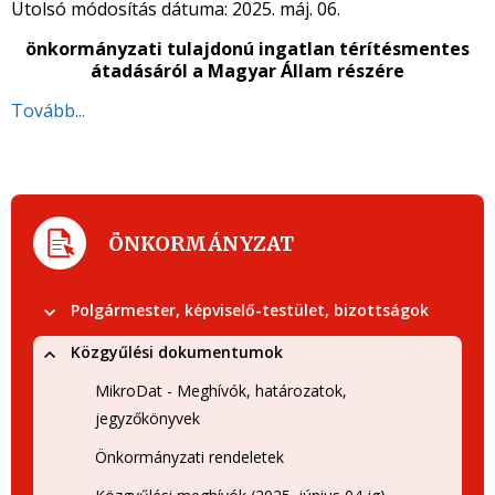
Utolsó módosítás dátuma:
2025. máj. 06.
önkormányzati tulajdonú ingatlan térítésmentes
átadásáról
a Magyar Állam részére
Tovább...
ÖNKORMÁNYZAT
Polgármester, képviselő-testület, bizottságok
Közgyűlési dokumentumok
MikroDat - Meghívók, határozatok,
jegyzőkönyvek
Önkormányzati rendeletek