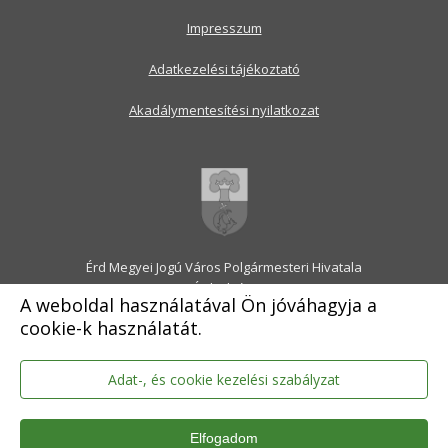
Impresszum
Adatkezelési tájékoztató
Akadálymentesítési nyilatkozat
Érd Megyei Jogú Város Polgármesteri Hivatala
2030 Érd, Alsó utca 1.
A weboldal használatával Ön jóváhagyja a
Levélcím: 2031 Érd, Pf.: 31
cookie-k használatát.
E-mail:
onkormanyzat@erd.hu
Telefonközpont:
06-23-522-300
Ügyfélszolgálat:
06-23-522-301
Adat-, és cookie kezelési szabályzat
Hivatali Kapu: ERDPH
KRID szám: 707189964
Elfogadom