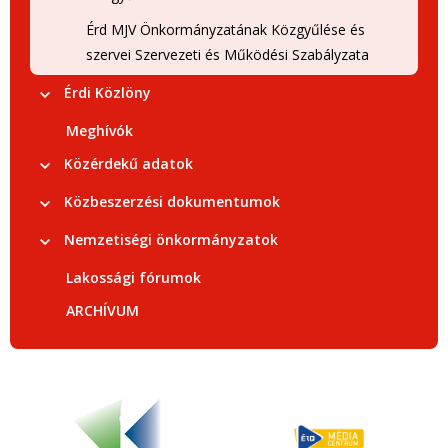
Érd MJV Önkormányzatának Közgyűlése és
szervei Szervezeti és Működési Szabályzata
Érdi Közlöny
Meghívók
Közérdekű adatok
Közbeszerzési dokumentumok
Nemzetiségi önkormányzatok
Lakossági fórumok
ARCHÍVUM