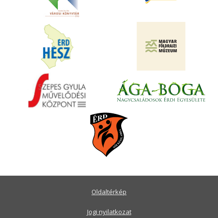
Oldaltérkép
Jogi nyilatkozat