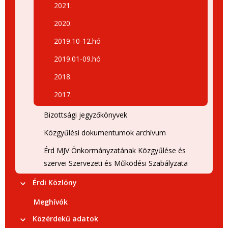
2021.
2020.
2019.10-12.hó
2019.01-09.hó
2018.
2017.
Bizottsági jegyzőkönyvek
Közgyűlési dokumentumok archívum
Érd MJV Önkormányzatának Közgyűlése és
szervei Szervezeti és Működési Szabályzata
Érdi Közlöny
Meghívók
Közérdekű adatok