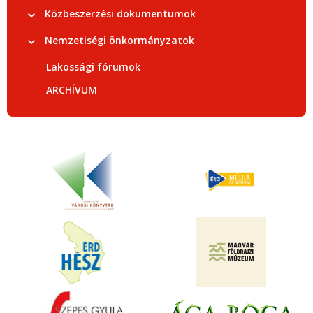
Közbeszerzési dokumentumok
Nemzetiségi önkormányzatok
Lakossági fórumok
ARCHÍVUM