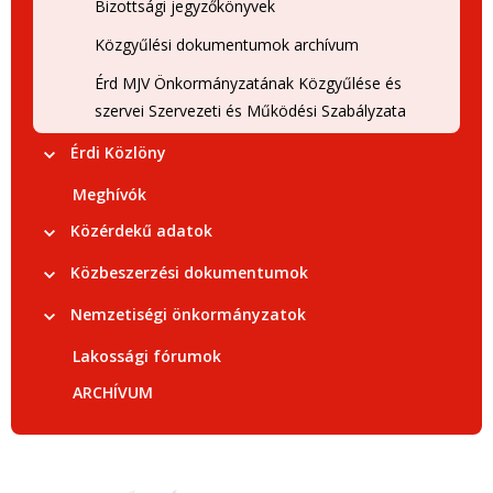
Bizottsági jegyzőkönyvek
Közgyűlési dokumentumok archívum
Érd MJV Önkormányzatának Közgyűlése és
szervei Szervezeti és Működési Szabályzata
Érdi Közlöny
Meghívók
Közérdekű adatok
Közbeszerzési dokumentumok
Nemzetiségi önkormányzatok
Lakossági fórumok
ARCHÍVUM