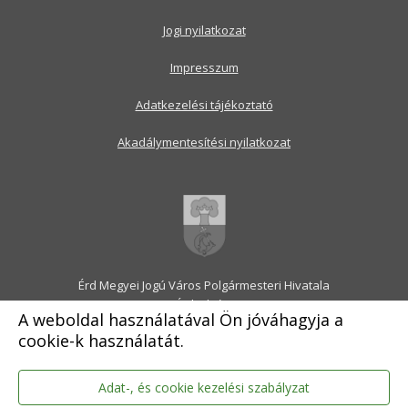
Jogi nyilatkozat
Impresszum
Adatkezelési tájékoztató
Akadálymentesítési nyilatkozat
Érd Megyei Jogú Város Polgármesteri Hivatala
2030 Érd, Alsó utca 1.
A weboldal használatával Ön jóváhagyja a
Levélcím: 2031 Érd, Pf.: 31
cookie-k használatát.
E-mail:
onkormanyzat@erd.hu
Telefonközpont:
06-23-522-300
Ügyfélszolgálat:
06-23-522-301
Adat-, és cookie kezelési szabályzat
Hivatali Kapu: ERDPH