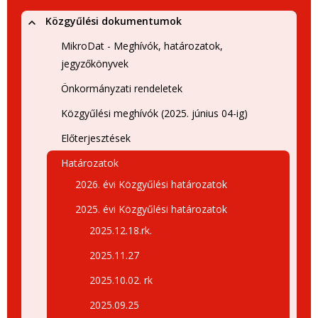
Közgyűlési dokumentumok
MikroDat - Meghívók, határozatok,
jegyzőkönyvek
Önkormányzati rendeletek
Közgyűlési meghívók (2025. június 04-ig)
Előterjesztések
Határozatok
2026. évi Közgyűlési határozatok
2025. évi Közgyűlési határozatok
2025.12.18.rk.
2025.11.27
2025.10.02. rk
2025.09.25