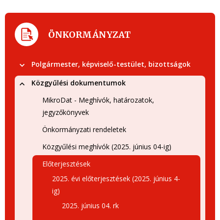
ÖNKORMÁNYZAT
Polgármester, képviselő-testület, bizottságok
Közgyűlési dokumentumok
MikroDat - Meghívók, határozatok,
jegyzőkönyvek
Önkormányzati rendeletek
Közgyűlési meghívók (2025. június 04-ig)
Előterjesztések
2025. évi előterjesztések (2025. június 4-
ig)
2025. június 04. rk