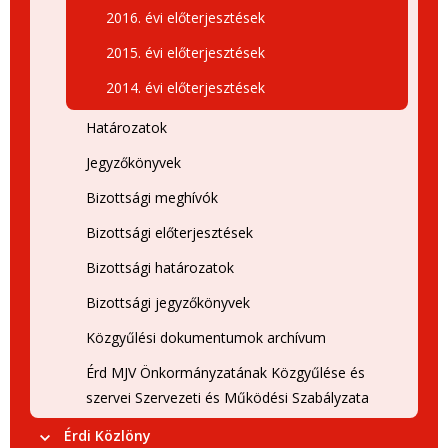
2016. évi előterjesztések
2015. évi előterjesztések
2014. évi előterjesztések
Határozatok
Jegyzőkönyvek
Bizottsági meghívók
Bizottsági előterjesztések
Bizottsági határozatok
Bizottsági jegyzőkönyvek
Közgyűlési dokumentumok archívum
Érd MJV Önkormányzatának Közgyűlése és
szervei Szervezeti és Működési Szabályzata
Érdi Közlöny