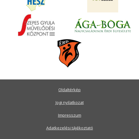
Oldaltérkép
Jogi nyilatkozat
Impresszum
Adatkezelési tájékoztató