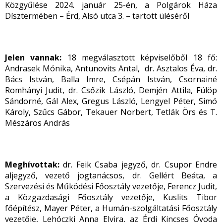
Közgyűlése 2024. január 25-én, a Polgárok Háza
Dísztermében – Érd, Alsó utca 3. – tartott üléséről
Jelen vannak:
18 megválasztott képviselőből 18 fő:
Andrasek Mónika, Antunovits Antal, dr. Asztalos Éva, dr.
Bács István, Balla Imre, Csépán István, Csornainé
Romhányi Judit, dr. Csőzik László, Demjén Attila, Fülöp
Sándorné, Gál Alex, Gregus László, Lengyel Péter, Simó
Károly, Szűcs Gábor, Tekauer Norbert, Tetlák Örs és T.
Mészáros András
Meghívottak:
dr. Feik Csaba jegyző, dr. Csupor Endre
aljegyző, vezető jogtanácsos, dr. Gellért Beáta, a
Szervezési és Működési Főosztály vezetője, Ferencz Judit,
a Közgazdasági Főosztály vezetője, Kuslits Tibor
főépítész, Mayer Péter, a Humán-szolgáltatási Főosztály
vezetője, Lehóczki Anna Elvira, az Érdi Kincses Óvoda