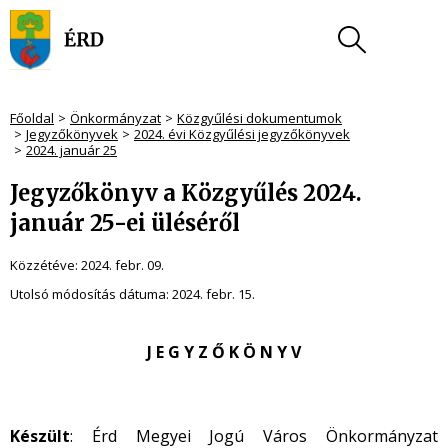
Főoldal
Önkormányzat
Közgyűlési dokumentumok
Jegyzőkönyvek
2024. évi Közgyűlési jegyzőkönyvek
2024. január 25
Jegyzőkönyv a Közgyűlés 2024.
január 25-ei üléséről
Közzétéve:
2024. febr. 09.
Utolsó módosítás dátuma:
2024. febr. 15.
J E G Y Z Ő K Ö N Y V
Készült
: Érd Megyei Jogú Város Önkormányzat