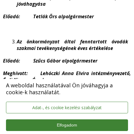
jóváhagyása
Előadó: Tetlák Örs alpolgármester
Az önkormányzat által fenntartott óvodák
szakmai tevékenységének éves értékelése
Előadó: Szűcs Gábor alpolgármester
Meghívott: Lehóczki Anna Elvira intézményvezető,
Érdi Kincses Óvoda
A weboldal használatával Ön jóváhagyja a
cookie-k használatát.
Vincze Beáta intézményvezető, Érdi
Szivárvány Óvoda
Adat-, és cookie kezelési szabályzat
Az önkormányzat fenntartásában működő
Elfogadom
óvodák 2024. évi nyári zárva tartási rendjének