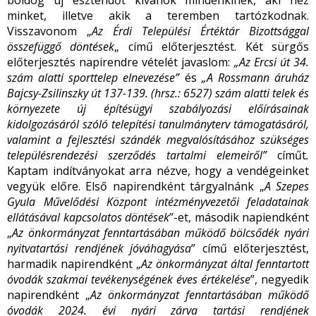
boldog új esztendőt kívánok mindenkinek, aki néz
minket, illetve akik a teremben tartózkodnak.
Visszavonom „
Az Érdi Települési Értéktár Bizottsággal
összefüggő döntések
„ című előterjesztést. Két sürgős
előterjesztés napirendre vételét javaslom:
„Az Ercsi út 34.
szám alatti sporttelep elnevezése”
és
„A Rossmann áruház
Bajcsy-Zsilinszky út 137-139. (hrsz.: 6527) szám alatti telek és
környezete új építésügyi szabályozási előírásainak
kidolgozásáról szóló telepítési tanulmányterv támogatásáról,
valamint a fejlesztési szándék megvalósításához szükséges
településrendezési szerződés tartalmi elemeiről”
címűt
.
Kaptam indítványokat arra nézve, hogy a vendégeinket
vegyük előre. Első napirendként tárgyalnánk „
A Szepes
Gyula Művelődési Központ intézményvezetői feladatainak
ellátásával kapcsolatos döntések
”-et, második napiendként
„
Az önkormányzat fenntartásában működő bölcsődék nyári
nyitvatartási rendjének jóváhagyása
” című előterjesztést,
harmadik napirendként „
Az önkormányzat által fenntartott
óvodák szakmai tevékenységének éves értékelése
”, negyedik
napirendként „
Az önkormányzat fenntartásában működő
óvodák 2024. évi nyári zárva tartási rendjének