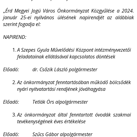
„
Érd Megyei Jogú Város Önkormányzat Közgyűlése a 2024.
január 25-ei nyilvános ülésének napirendjét az alábbiak
szerint fogadja el:
NAPIREND:
A Szepes Gyula Művelődési Központ intézményvezetői
feladatainak ellátásával kapcsolatos döntések
Előadó: dr. Csőzik László polgármester
Az önkormányzat fenntartásában működő bölcsődék
nyári nyitvatartási rendjének jóváhagyása
Előadó: Tetlák Örs alpolgármester
Az önkormányzat által fenntartott óvodák szakmai
tevékenységének éves értékelése
Előadó: Szűcs Gábor alpolgármester