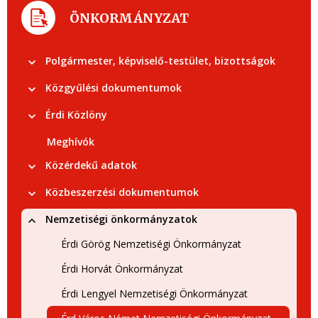
ÖNKORMÁNYZAT
Polgármester, képviselő-testület, bizottságok
Közgyűlési dokumentumok
Érdi Közlöny
Meghívók
Közérdekű adatok
Közbeszerzési dokumentumok
Nemzetiségi önkormányzatok
Érdi Görög Nemzetiségi Önkormányzat
Érdi Horvát Önkormányzat
Érdi Lengyel Nemzetiségi Önkormányzat