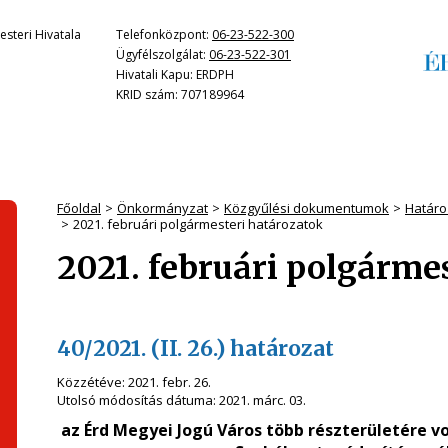
steri Hivatala
Telefonközpont:
06-23-522-300
Ügyfélszolgálat:
06-23-522-301
Hivatali Kapu: ERDPH
KRID szám: 707189964
Főoldal
Önkormányzat
Közgyűlési dokumentumok
Határo
2021. februári polgármesteri határozatok
2021. februári polgárme
40/2021. (II. 26.) határozat
Közzétéve:
2021. febr. 26.
Utolsó módosítás dátuma:
2021. márc. 03.
az Érd Megyei Jogú Város több részterületére v