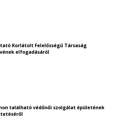
ltató Korlátolt Felelősségű Társaság
ervének elfogadásáról
lanon található védőnői szolgálat épületének
tetéséről