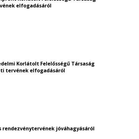
ervének elfogadásáról
kedelmi Korlátolt Felelősségű Társaság
leti tervének elfogadásáról
i- és rendezvénytervének jóváhagyásáról