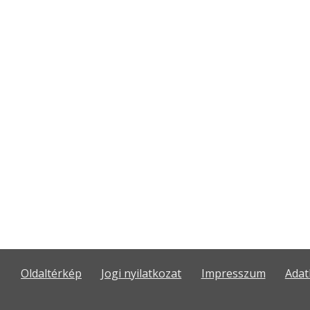
Oldaltérkép
Jogi nyilatkozat
Impresszum
Adat