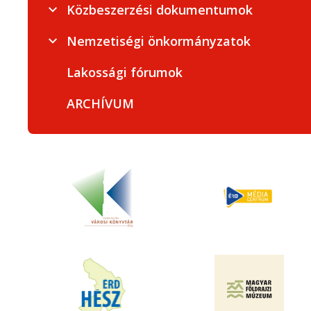
Közbeszerzési dokumentumok
Nemzetiségi önkormányzatok
Lakossági fórumok
ARCHÍVUM