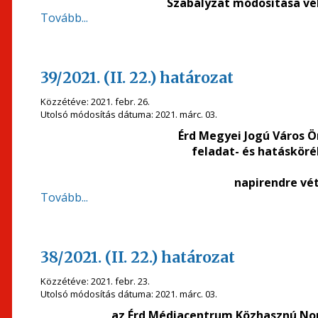
Szabályzat módosítása vé
Tovább...
39/2021. (II. 22.) határozat
Közzétéve:
2021. febr. 26.
Utolsó módosítás dátuma:
2021. márc. 03.
Érd Megyei Jogú Város 
feladat- és hatásköré
napirendre vét
Tovább...
38/2021. (II. 22.) határozat
Közzétéve:
2021. febr. 23.
Utolsó módosítás dátuma:
2021. márc. 03.
az Érd Médiacentrum Közhasznú Nonp