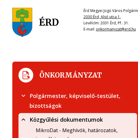
Érd Megyei Jogú Város Polgárme
2030 Érd, Alsó utca 1.
Levélcím: 2031 Érd, Pf.: 31.
E-mail:
onkormanyzat@erd.hu
ÖNKORMÁNYZAT
Polgármester, képviselő-testület,
bizottságok
Közgyűlési dokumentumok
MikroDat - Meghívók, határozatok,