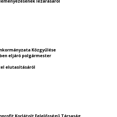
leményezésének lezárásáról
Önkormányzata Közgyűlése
ben eljáró polgármester
el elutasításáról
rofit Korlátolt Felelősségű Társaság