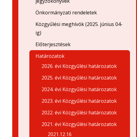
jegyzőkönyvek
Önkormányzati rendeletek
Közgyűlési meghívók (2025. június 04-
ig)
Előterjesztések
Határozatok
2026. évi Közgyűlési határozatok
2025. évi Közgyűlési határozatok
2024. évi Közgyűlési határozatok
2023. évi Közgyűlési határozatok
2022. évi Közgyűlési határozatok
2021. évi Közgyűlési határozatok
2021.12.16