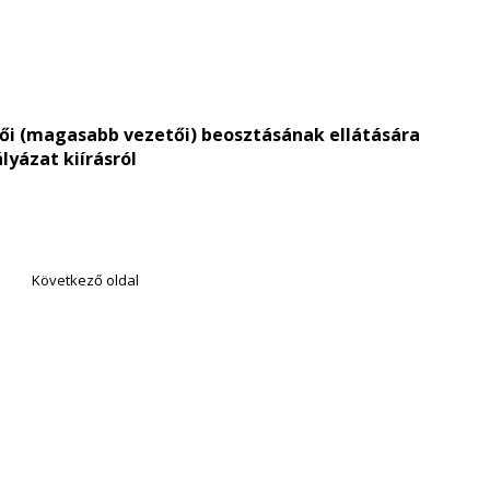
ői (magasabb vezetői) beosztásának ellátására
lyázat kiírásról
Következő oldal