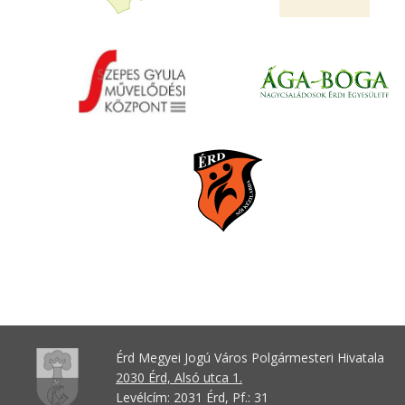
Érd Megyei Jogú Város Polgármesteri Hivatala
2030 Érd, Alsó utca 1.
Levélcím: 2031 Érd, Pf.: 31