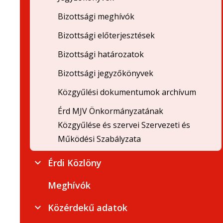
Bizottsági meghívók
Bizottsági előterjesztések
Bizottsági határozatok
Bizottsági jegyzőkönyvek
Közgyűlési dokumentumok archívum
Érd MJV Önkormányzatának
Közgyűlése és szervei Szervezeti és
Működési Szabályzata
Érdi Közlöny
Meghívók
Közérdekű adatok