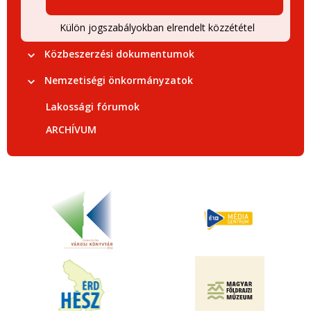
Külön jogszabályokban elrendelt közzététel
Közbeszerzési dokumentumok
Nemzetiségi önkormányzatok
Lakossági fórumok
ARCHÍVUM