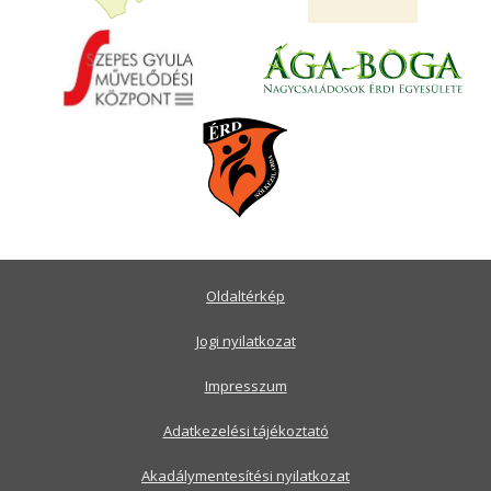
Oldaltérkép
Jogi nyilatkozat
Impresszum
Adatkezelési tájékoztató
Akadálymentesítési nyilatkozat