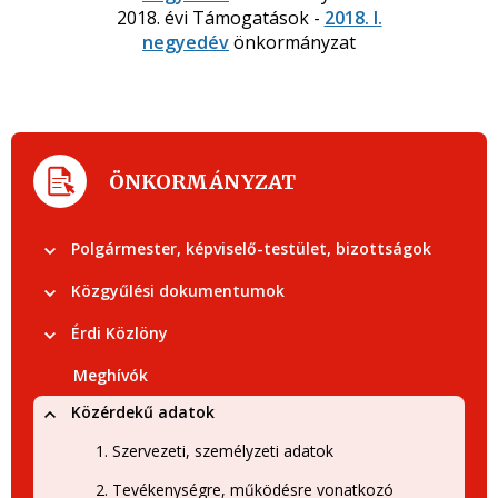
2018. évi Támogatások -
2018. I.
negyedév
önkormányzat
ÖNKORMÁNYZAT
Polgármester, képviselő-testület, bizottságok
Közgyűlési dokumentumok
Érdi Közlöny
Meghívók
Közérdekű adatok
1. Szervezeti, személyzeti adatok
2. Tevékenységre, működésre vonatkozó