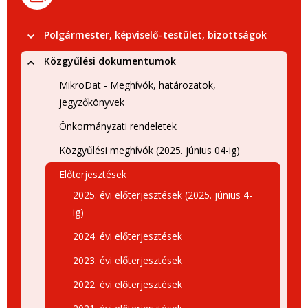
Polgármester, képviselő-testület, bizottságok
Közgyűlési dokumentumok
MikroDat - Meghívók, határozatok,
jegyzőkönyvek
Önkormányzati rendeletek
Közgyűlési meghívók (2025. június 04-ig)
Előterjesztések
2025. évi előterjesztések (2025. június 4-
ig)
2024. évi előterjesztések
2023. évi előterjesztések
2022. évi előterjesztések