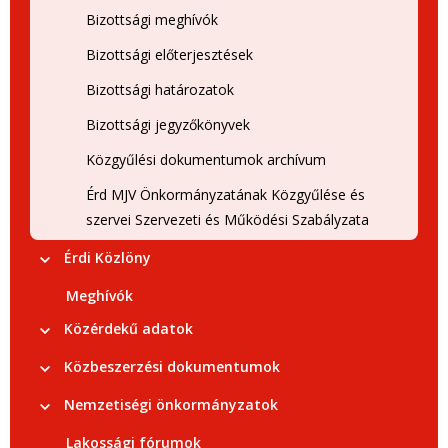
Bizottsági meghívók
Bizottsági előterjesztések
Bizottsági határozatok
Bizottsági jegyzőkönyvek
Közgyűlési dokumentumok archívum
Érd MJV Önkormányzatának Közgyűlése és
szervei Szervezeti és Működési Szabályzata
Érdi Közlöny
Meghívók
Közérdekű adatok
Közbeszerzési dokumentumok
Nemzetiségi önkormányzatok
Lakossági fórumok