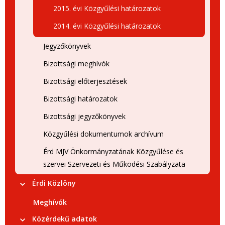
2015. évi Közgyűlési határozatok
2014. évi Közgyűlési határozatok
Jegyzőkönyvek
Bizottsági meghívók
Bizottsági előterjesztések
Bizottsági határozatok
Bizottsági jegyzőkönyvek
Közgyűlési dokumentumok archívum
Érd MJV Önkormányzatának Közgyűlése és
szervei Szervezeti és Működési Szabályzata
Érdi Közlöny
Meghívók
Közérdekű adatok