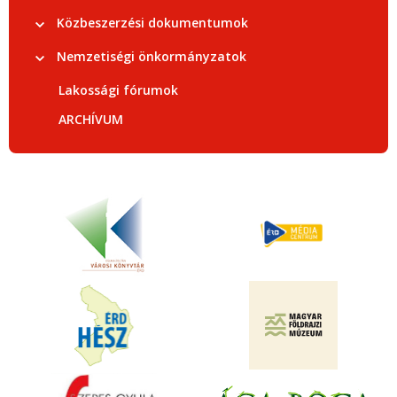
Közbeszerzési dokumentumok
Nemzetiségi önkormányzatok
Lakossági fórumok
ARCHÍVUM