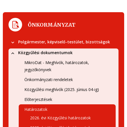
ÖNKORMÁNYZAT
Polgármester, képviselő-testület, bizottságok
Közgyűlési dokumentumok
MikroDat - Meghívók, határozatok,
jegyzőkönyvek
Önkormányzati rendeletek
Közgyűlési meghívók (2025. június 04-ig)
Előterjesztések
Határozatok
2026. évi Közgyűlési határozatok