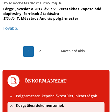
Utolsó módosítás dátuma:
2025. máj. 16.
Tárgy: Javaslat a 2017. évi civil keretekhez kapcsolódó
alapítványi források átadására
Előadó
: T. Mészáros András polgármester
Tovább...
1
2
3
Következő oldal
ÖNKORMÁNYZAT
Polgármester, képviselő-testület, bizottságok
Közgyűlési dokumentumok