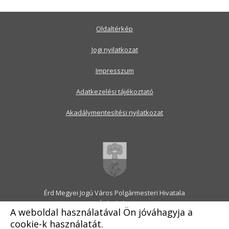
Oldaltérkép
Jogi nyilatkozat
Impresszum
Adatkezelési tájékoztató
Akadálymentesítési nyilatkozat
Érd Megyei Jogú Város Polgármesteri Hivatala
2030 Érd, Alsó utca 1.
A weboldal használatával Ön jóváhagyja a
Levélcím: 2031 Érd, Pf.: 31
cookie-k használatát.
E-mail:
onkormanyzat@erd.hu