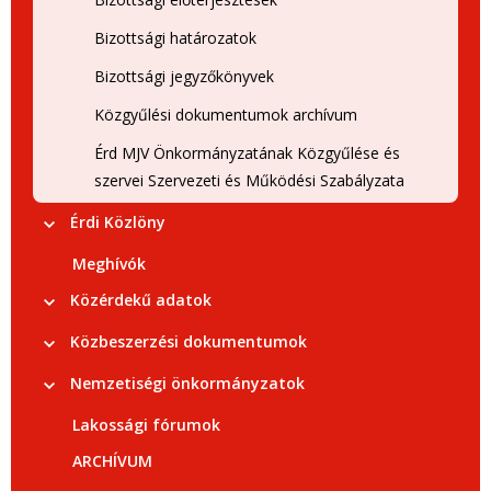
Bizottsági határozatok
Bizottsági jegyzőkönyvek
Közgyűlési dokumentumok archívum
Érd MJV Önkormányzatának Közgyűlése és
szervei Szervezeti és Működési Szabályzata
Érdi Közlöny
Meghívók
Közérdekű adatok
Közbeszerzési dokumentumok
Nemzetiségi önkormányzatok
Lakossági fórumok
ARCHÍVUM