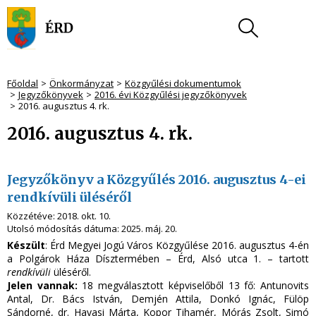
Főoldal
Önkormányzat
Közgyűlési dokumentumok
Jegyzőkönyvek
2016. évi Közgyűlési jegyzőkönyvek
2016. augusztus 4. rk.
2016. augusztus 4. rk.
Jegyzőkönyv a Közgyűlés 2016. augusztus 4-ei
rendkívüli üléséről
Közzétéve:
2018. okt. 10.
Utolsó módosítás dátuma:
2025. máj. 20.
Készült
: Érd Megyei Jogú Város Közgyűlése 2016. augusztus 4-én
a Polgárok Háza Dísztermében – Érd, Alsó utca 1. – tartott
rendkívüli
üléséről.
Jelen vannak:
18 megválasztott képviselőből 13 fő: Antunovits
Antal, Dr. Bács István, Demjén Attila, Donkó Ignác, Fülöp
Sándorné, dr. Havasi Márta, Kopor Tihamér, Mórás Zsolt, Simó