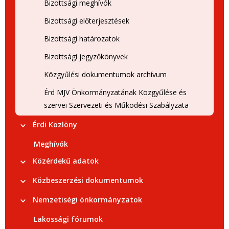
Bizottsági meghívók
Bizottsági előterjesztések
Bizottsági határozatok
Bizottsági jegyzőkönyvek
Közgyűlési dokumentumok archívum
Érd MJV Önkormányzatának Közgyűlése és
szervei Szervezeti és Működési Szabályzata
Érdi Közlöny
Meghívók
Közérdekű adatok
Közbeszerzési dokumentumok
Nemzetiségi önkormányzatok
Lakossági fórumok