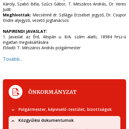
Károly, Szabó Béla, Szűcs Gábor, T. Mészáros András, Dr. Veres
Judit
Meghívottak:
Mecsériné dr. Szilágyi Erzsébet jegyző, Dr. Csupor
Endre aljegyző, vezető jogtanácsos
NAPIRENDI JAVASLAT:
1. Javaslat az Érd, Alispán u. 8/A. szám alatti, 18984 hrsz-ú
ingatlan megvásárlására
Előadó
: T. Mészáros András polgármester
Tovább...
ÖNKORMÁNYZAT
Polgármester, képviselő-testület, bizottságok
Közgyűlési dokumentumok