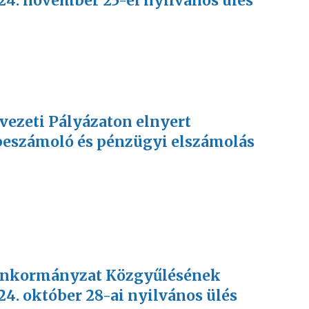
24. november 25-ei nyilvános ülés
rvezeti Pályázaton elnyert
beszámoló és pénzügyi elszámolás
V Önkormányzat Közgyűlésének
24. október 28-ai nyilvános ülés