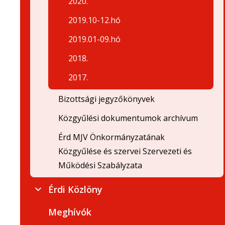
2020.
2019.10-12.hó
2019.01-09.hó
2018.
2017.
Bizottsági jegyzőkönyvek
Közgyűlési dokumentumok archívum
Érd MJV Önkormányzatának
Közgyűlése és szervei Szervezeti és
Működési Szabályzata
Érdi Közlöny
Meghívók