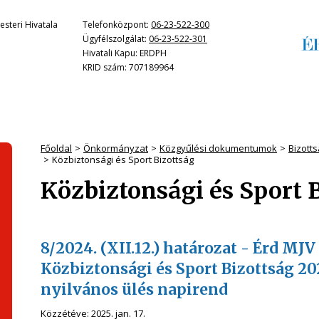
steri Hivatala
Telefonközpont:
06-23-522-300
Ügyfélszolgálat:
06-23-522-301
Hivatali Kapu: ERDPH
KRID szám: 707189964
Főoldal
Önkormányzat
Közgyűlési dokumentumok
Bizott
Közbiztonsági és Sport Bizottság
Közbiztonsági és Sport 
8/2024. (XII.12.) határozat - Érd 
Közbiztonsági és Sport Bizottság 20
nyilvános ülés napirend
Közzétéve:
2025. jan. 17.