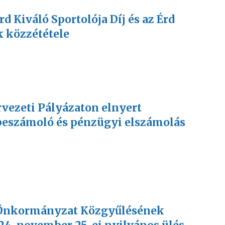
Érd Kiváló Sportolója Díj és az Érd
k közzététele
ervezeti Pályázaton elnyert
beszámoló és pénzügyi elszámolás
JV Önkormányzat Közgyűlésének