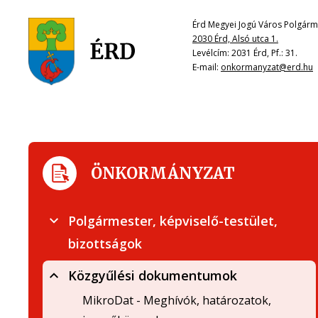
Érd Megyei Jogú Város Polgárme
2030 Érd, Alsó utca 1.
Levélcím: 2031 Érd, Pf.: 31.
E-mail:
onkormanyzat@erd.hu
ÖNKORMÁNYZAT
Polgármester, képviselő-testület,
bizottságok
Közgyűlési dokumentumok
MikroDat - Meghívók, határozatok,