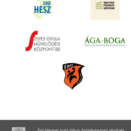
Érd Megyei Jogú Város Polgármesteri Hivatala