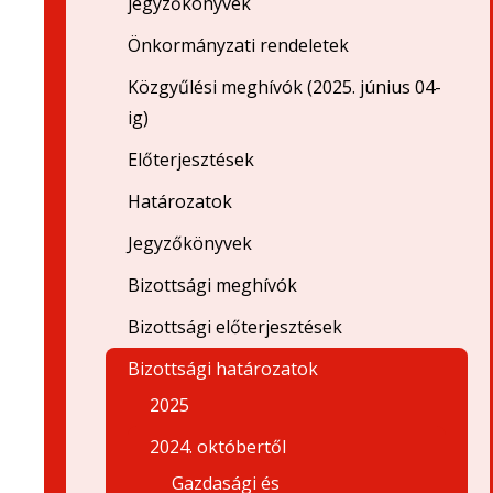
jegyzőkönyvek
Önkormányzati rendeletek
Közgyűlési meghívók (2025. június 04-
ig)
Előterjesztések
Határozatok
Jegyzőkönyvek
Bizottsági meghívók
Bizottsági előterjesztések
Bizottsági határozatok
2025
2024. októbertől
Gazdasági és