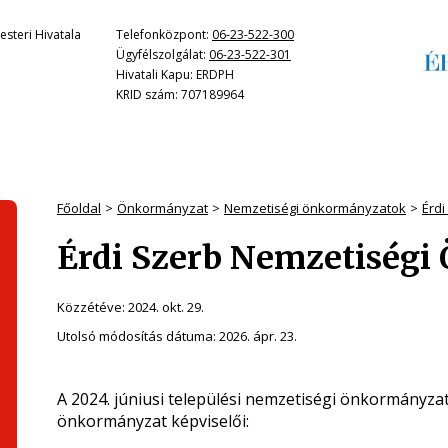
steri Hivatala
Telefonközpont:
06-23-522-300
Ügyfélszolgálat:
06-23-522-301
Hivatali Kapu: ERDPH
KRID szám: 707189964
Főoldal
Önkormányzat
Nemzetiségi önkormányzatok
Érd
Érdi Szerb Nemzetiség
Közzétéve:
2024. okt. 29.
Utolsó módosítás dátuma:
2026. ápr. 23.
A 2024. júniusi települési nemzetiségi önkormányza
önkormányzat képviselői: