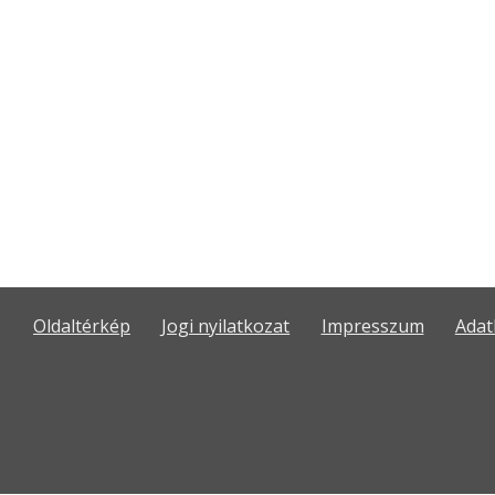
Oldaltérkép
Jogi nyilatkozat
Impresszum
Adat