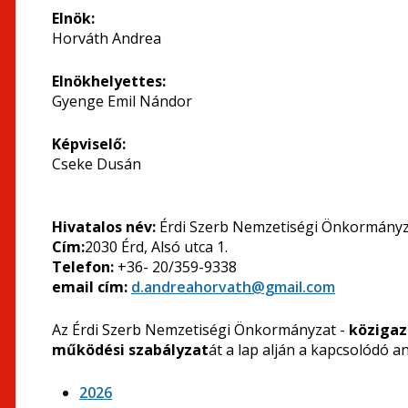
Elnök:
Horváth Andrea
Elnökhelyettes:
Gyenge Emil Nándor
Képviselő:
Cseke Dusán
Hivatalos név:
Érdi Szerb Nemzetiségi Önkormány
Cím:
2030 Érd, Alsó utca 1.
Telefon:
+36- 20/359-9338
email cím:
d.andreahorvath@gmail.com
Az Érdi Szerb Nemzetiségi Önkormányzat -
közigaz
működési szabályzat
át a lap alján a kapcsolódó an
2026