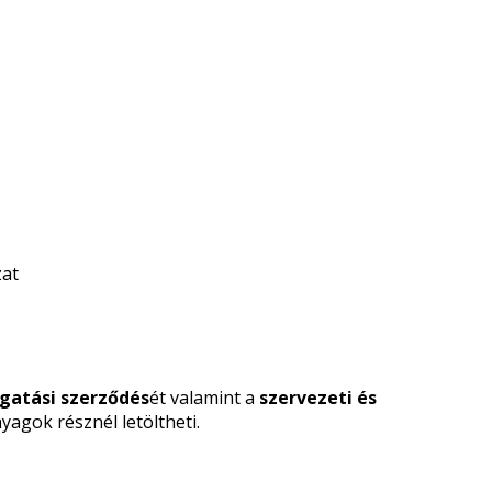
zat
gatási szerződés
ét valamint a
szervezeti és
yagok résznél letöltheti.