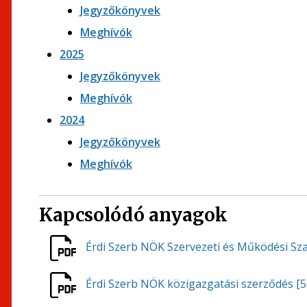
Jegyzőkönyvek
Meghívók
2025
Jegyzőkönyvek
Meghívók
2024
Jegyzőkönyvek
Meghívók
Kapcsolódó anyagok
Érdi Szerb NÖK Szervezeti és Működési Sz
Érdi Szerb NÖK közigazgatási szerződés
[