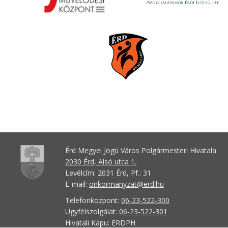
Érd Megyei Jogú Város Polgármesteri Hivatala
2030 Érd, Alsó utca 1.
Levélcím: 2031 Érd, Pf.: 31
E-mail:
onkormanyzat@erd.hu
Telefonközpont:
06-23-522-300
Ügyfélszolgálat:
06-23-522-301
Hivatali Kapu: ERDPH