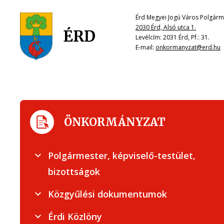
Érd Megyei Jogú Város Polgárme
2030 Érd, Alsó utca 1.
Levélcím: 2031 Érd, Pf.: 31.
E-mail:
onkormanyzat@erd.hu
ÖNKORMÁNYZAT
Polgármester, képviselő-testület,
bizottságok
Közgyűlési dokumentumok
Érdi Közlöny