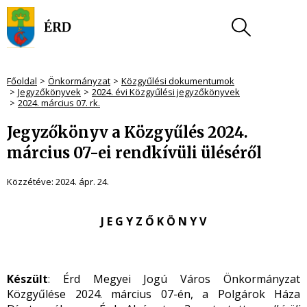
Főoldal
Önkormányzat
Közgyűlési dokumentumok
Jegyzőkönyvek
2024. évi Közgyűlési jegyzőkönyvek
2024. március 07. rk.
Jegyzőkönyv a Közgyűlés 2024.
március 07-ei rendkívüli üléséről
Közzétéve:
2024. ápr. 24.
J E G Y Z Ő K Ö N Y V
Készült
: Érd Megyei Jogú Város Önkormányzat
Közgyűlése 2024. március 07-én, a Polgárok Háza