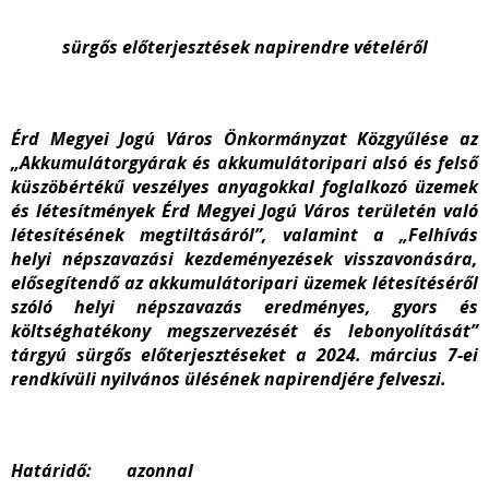
sürgős előterjesztések napirendre vételéről
Érd Megyei Jogú Város Önkormányzat Közgyűlése az
„Akkumulátorgyárak és akkumulátoripari alsó és felső
küszöbértékű veszélyes anyagokkal foglalkozó üzemek
és létesítmények Érd Megyei Jogú Város területén való
létesítésének megtiltásáról”, valamint a „Felhívás
helyi népszavazási kezdeményezések visszavonására,
elősegítendő az akkumulátoripari üzemek létesítéséről
szóló helyi népszavazás eredményes, gyors és
költséghatékony megszervezését és lebonyolítását”
tárgyú sürgős előterjesztéseket a 2024. március 7-ei
rendkívüli nyilvános ülésének napirendjére felveszi.
Határidő: azonnal