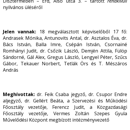
Dísztermében – Érd, Alsó utca 3. – tartott
rendkívüli
nyilvános üléséről
Jelen vannak:
18 megválasztott képviselőből 17 fő:
Andrasek Mónika, Antunovits Antal, dr. Asztalos Éva, dr.
Bács István, Balla Imre, Csépán István, Csornainé
Romhányi Judit, dr. Csőzik László, Demjén Attila, Fülöp
Sándorné, Gál Alex, Gregus László, Lengyel Péter, Szűcs
Gábor, Tekauer Norbert, Tetlák Örs és T. Mészáros
András
Meghívottak:
dr. Feik Csaba jegyző, dr. Csupor Endre
aljegyző, dr. Gellért Beáta, a Szervezési és Működési
Főosztály vezetője, Ferencz Judit, a Közgazdasági
Főosztály vezetője, Vermes Zoltán Szepes Gyula
Művelődési Központ megbízott intézményvezető