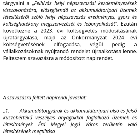
tárgyalni a „
Felhívás helyi népszavazási kezdeményezések
visszavonására,
elősegítendő az akkumulátoripari üzemek
létesítéséről szóló helyi népszavazás
eredményes, gyors és
költséghatékony megszervezését és lebonyolítását”.
Ezután
következne a 2023. évi költségvetés módosításának
újratárgyalása, majd az Önkormányzat 2024. évi
költségvetésének elfogadása, végül pedig a
vállalkozásoknak nyújtandó rendelet újraalkotása lenne.
Felteszem szavazásra a módosított napirendet.
A szavazásra feltett napirendi javaslat:
„1. Akkumulátorgyárak és akkumulátoripari alsó és felső
küszöbértékű veszélyes anyagokkal foglalkozó üzemek és
létesítmények Érd Megyei Jogú Város területén való
létesítésének megtiltása