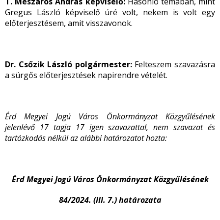
T.
Mészáros András képviselő:
Hasonló témában, mint
Gregus László képviselő úré volt, nekem is volt egy
előterjesztésem, amit visszavonok.
Dr. Csőzik László polgármester:
Felteszem szavazásra
a sürgős előterjesztések napirendre vételét.
Érd Megyei Jogú Város Önkormányzat Közgyűlésének
jelenlévő 17 tagja 17 igen szavazattal, nem szavazat és
tartózkodás nélkül az alábbi határozatot hozta:
Érd Megyei Jogú Város Önkormányzat Közgyűlésének
84/2024. (III. 7.) határozata