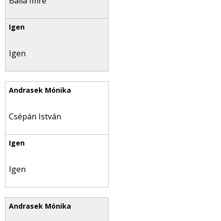
Balla Imre
Igen
Csépán István
Igen