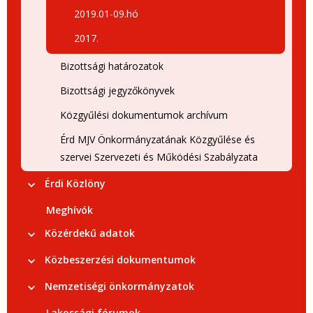
2019.01-09.hó
2017.
Bizottsági határozatok
Bizottsági jegyzőkönyvek
Közgyűlési dokumentumok archívum
Érd MJV Önkormányzatának Közgyűlése és
szervei Szervezeti és Működési Szabályzata
Érdi Közlöny
Meghívók
Közérdekű adatok
Közbeszerzési dokumentumok
Nemzetiségi önkormányzatok
Lakossági fórumok