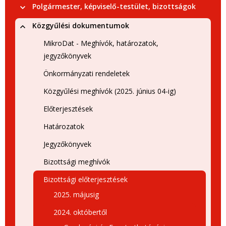
Polgármester, képviselő-testület, bizottságok
Közgyűlési dokumentumok
MikroDat - Meghívók, határozatok,
jegyzőkönyvek
Önkormányzati rendeletek
Közgyűlési meghívók (2025. június 04-ig)
Előterjesztések
Határozatok
Jegyzőkönyvek
Bizottsági meghívók
Bizottsági előterjesztések
2025. májusig
2024. októbertől