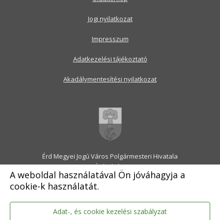
Jogi nyilatkozat
Impresszum
Adatkezelési tájékoztató
Akadálymentesítési nyilatkozat
Érd Megyei Jogú Város Polgármesteri Hivatala
2030 Érd, Alsó utca 1.
A weboldal használatával Ön jóváhagyja a
Levélcím: 2031 Érd, Pf.: 31
cookie-k használatát.
E-mail:
onkormanyzat@erd.hu
Telefonközpont:
06-23-522-300
Ügyfélszolgálat:
06-23-522-301
Adat-, és cookie kezelési szabályzat