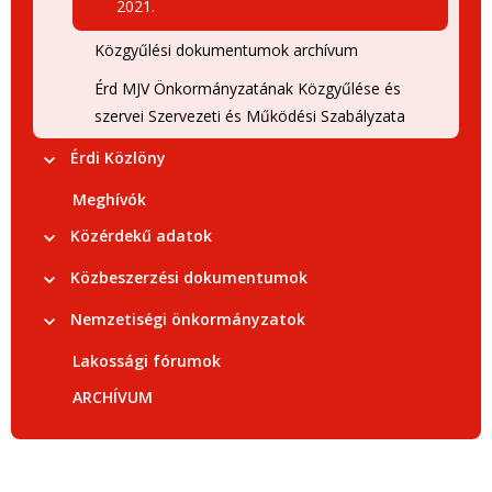
2021.
Közgyűlési dokumentumok archívum
Érd MJV Önkormányzatának Közgyűlése és
szervei Szervezeti és Működési Szabályzata
Érdi Közlöny
Meghívók
Közérdekű adatok
Közbeszerzési dokumentumok
Nemzetiségi önkormányzatok
Lakossági fórumok
ARCHÍVUM