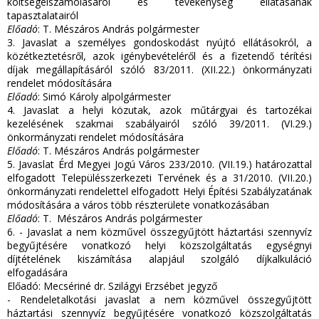
költségelszámolásáról és tevékenység ellátásának
tapasztalatairól
Előadó
: T. Mészáros András polgármester
3. Javaslat a személyes gondoskodást nyújtó ellátásokról, a
közétkeztetésről, azok igénybevételéről és a fizetendő térítési
díjak megállapításáról szóló 83/2011. (XII.22.) önkormányzati
rendelet módosítására
Előadó
: Simó Károly alpolgármester
4. Javaslat a helyi közutak, azok műtárgyai és tartozékai
kezelésének szakmai szabályairól szóló 39/2011. (VI.29.)
önkormányzati rendelet módosítására
Előadó
: T. Mészáros András polgármester
5. Javaslat Érd Megyei Jogú Város 233/2010. (VII.19.) határozattal
elfogadott Településszerkezeti Tervének és a 31/2010. (VII.20.)
önkormányzati rendelettel elfogadott Helyi Építési Szabályzatának
módosítására a város több részterülete vonatkozásában
Előadó
: T. Mészáros András polgármester
6. - Javaslat a nem közművel összegyűjtött háztartási szennyvíz
begyűjtésére vonatkozó helyi közszolgáltatás egységnyi
díjtételének kiszámítása alapjául szolgáló díjkalkuláció
elfogadására
Előadó: Mecsériné dr. Szilágyi Erzsébet jegyző
- Rendeletalkotási javaslat a nem közművel összegyűjtött
háztartási szennyvíz begyűjtésére vonatkozó közszolgáltatás