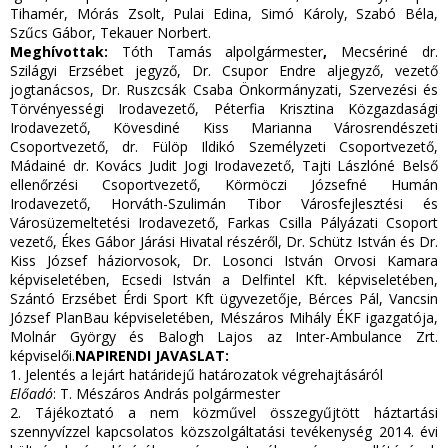
Tihamér, Mórás Zsolt, Pulai Edina, Simó Károly, Szabó Béla,
Szűcs Gábor, Tekauer Norbert.
Meghívottak:
Tóth Tamás alpolgármester
,
Mecsériné dr.
Szilágyi Erzsébet jegyző, Dr. Csupor Endre aljegyző, vezető
jogtanácsos, Dr. Ruszcsák Csaba Önkormányzati, Szervezési és
Törvényességi Irodavezető, Péterfia Krisztina Közgazdasági
Irodavezető, Kövesdiné Kiss Marianna Városrendészeti
Csoportvezető, dr. Fülöp Ildikó Személyzeti Csoportvezető,
Mádainé dr. Kovács Judit Jogi Irodavezető, Tajti Lászlóné Belső
ellenőrzési Csoportvezető, Körmöczi Józsefné Humán
Irodavezető, Horváth-Szulimán Tibor Városfejlesztési és
Városüzemeltetési Irodavezető, Farkas Csilla Pályázati Csoport
vezető, Ékes Gábor Járási Hivatal részéről, Dr. Schütz István és Dr.
Kiss József háziorvosok, Dr. Losonci István Orvosi Kamara
képviseletében, Ecsedi István a Delfintel Kft. képviseletében,
Szántó Erzsébet Érdi Sport Kft ügyvezetője, Bérces Pál, Vancsin
József PlanBau képviseletében, Mészáros Mihály ÉKF igazgatója,
Molnár György és Balogh Lajos az Inter-Ambulance Zrt.
képviselői.
NAPIRENDI JAVASLAT:
1. Jelentés a lejárt határidejű határozatok végrehajtásáról
Előadó
: T. Mészáros András polgármester
2. Tájékoztató a nem közművel összegyűjtött háztartási
szennyvízzel kapcsolatos közszolgáltatási tevékenység 2014. évi