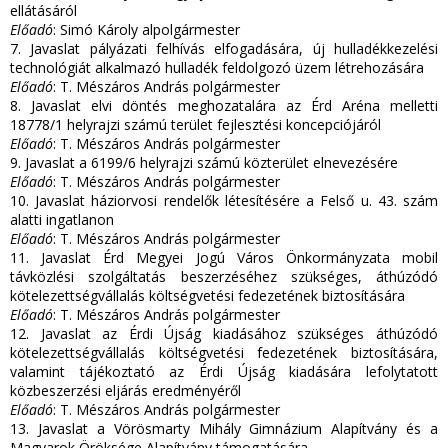
ellátásáról
Előadó
: Simó Károly alpolgármester
7. Javaslat pályázati felhívás elfogadására, új hulladékkezelési
technológiát alkalmazó hulladék feldolgozó üzem létrehozására
Előadó
: T. Mészáros András polgármester
8. Javaslat elvi döntés meghozatalára az Érd Aréna melletti
18778/1 helyrajzi számú terület fejlesztési koncepciójáról
Előadó
: T. Mészáros András polgármester
9. Javaslat a 6199/6 helyrajzi számú közterület elnevezésére
Előadó
: T. Mészáros András polgármester
10. Javaslat háziorvosi rendelők létesítésére a Felső u. 43. szám
alatti ingatlanon
Előadó
: T. Mészáros András polgármester
11. Javaslat Érd Megyei Jogú Város Önkormányzata mobil
távközlési szolgáltatás beszerzéséhez szükséges, áthúzódó
kötelezettségvállalás költségvetési fedezetének biztosítására
Előadó
: T. Mészáros András polgármester
12. Javaslat az Érdi Újság kiadásához szükséges áthúzódó
kötelezettségvállalás költségvetési fedezetének biztosítására,
valamint tájékoztató az Érdi Újság kiadására lefolytatott
közbeszerzési eljárás eredményéről
Előadó
: T. Mészáros András polgármester
13. Javaslat a Vörösmarty Mihály Gimnázium Alapítvány és a
Magyarok Öröksége Alapítvány támogatására