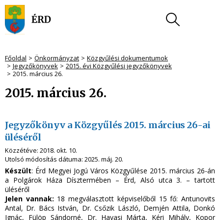
Főoldal
Önkormányzat
Közgyűlési dokumentumok
Jegyzőkönyvek
2015. évi Közgyűlési jegyzőkönyvek
2015. március 26.
2015. március 26.
Jegyzőkönyv a Közgyűlés 2015. március 26-ai
üléséről
Közzétéve:
2018. okt. 10.
Utolsó módosítás dátuma:
2025. máj. 20.
Készült
: Érd Megyei Jogú Város Közgyűlése 2015. március 26-án
a Polgárok Háza Dísztermében – Érd, Alsó utca 3. – tartott
üléséről
Jelen vannak:
18 megválasztott képviselőből 15 fő: Antunovits
Antal, Dr. Bács István, Dr. Csőzik László, Demjén Attila, Donkó
Ignác, Fülöp Sándorné, Dr. Havasi Márta, Kéri Mihály, Kopor