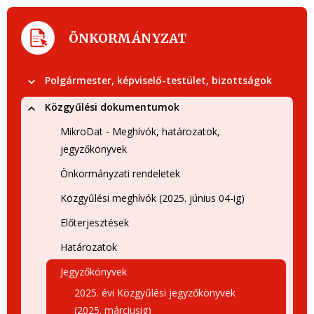
ÖNKORMÁNYZAT
Polgármester, képviselő-testület, bizottságok
Közgyűlési dokumentumok
MikroDat - Meghívók, határozatok,
jegyzőkönyvek
Önkormányzati rendeletek
Közgyűlési meghívók (2025. június 04-ig)
Előterjesztések
Határozatok
Jegyzőkönyvek
2025. évi Közgyűlési jegyzőkönyvek
(2025. márciusig)