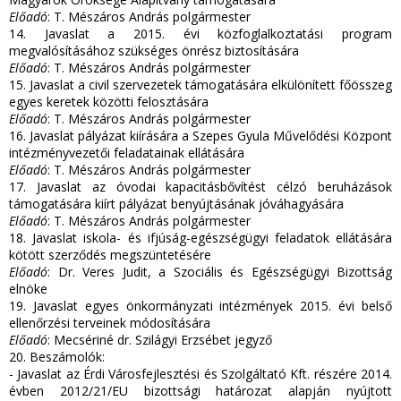
Előadó
: T. Mészáros András polgármester
14. Javaslat a 2015. évi közfoglalkoztatási program
megvalósításához szükséges önrész biztosítására
Előadó
: T. Mészáros András polgármester
15. Javaslat a civil szervezetek támogatására elkülönített főösszeg
egyes keretek közötti felosztására
Előadó
: T. Mészáros András polgármester
16. Javaslat pályázat kiírására a Szepes Gyula Művelődési Központ
intézményvezetői feladatainak ellátására
Előadó
: T. Mészáros András polgármester
17. Javaslat az óvodai kapacitásbővítést célzó beruházások
támogatására kiírt pályázat benyújtásának jóváhagyására
Előadó
: T. Mészáros András polgármester
18. Javaslat iskola- és ifjúság-egészségügyi feladatok ellátására
kötött szerződés megszüntetésére
Előadó
: Dr. Veres Judit, a Szociális és Egészségügyi Bizottság
elnöke
19. Javaslat egyes önkormányzati intézmények 2015. évi belső
ellenőrzési terveinek módosítására
Előadó
: Mecsériné dr. Szilágyi Erzsébet jegyző
20. Beszámolók:
- Javaslat az Érdi Városfejlesztési és Szolgáltató Kft. részére 2014.
évben 2012/21/EU bizottsági határozat alapján nyújtott