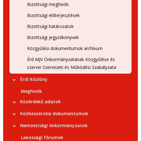
Bizottsági meghívók
Bizottsági előterjesztések
Bizottsági határozatok
Bizottsági jegyzőkönyvek
Közgyűlési dokumentumok archívum
Érd MJV Önkormányzatának Közgyűlése és
szervei Szervezeti és Működési Szabályzata
Érdi Közlöny
Meghívók
Közérdekű adatok
Közbeszerzési dokumentumok
Nemzetiségi önkormányzatok
Lakossági fórumok