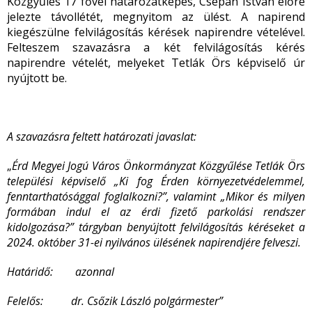
Közgyűlés 17 fővel határozatképes, Csépán István előre
jelezte távollétét, megnyitom az ülést. A napirend
kiegészülne felvilágosítás kérések napirendre vételével.
Felteszem szavazásra a két felvilágosítás kérés
napirendre vételét, melyeket Tetlák Örs képviselő úr
nyújtott be.
A szavazásra feltett határozati javaslat:
„
Érd Megyei Jogú Város Önkormányzat Közgyűlése
Tetlák Örs
települési képviselő „Ki fog Érden környezetvédelemmel,
fenntarthatósággal foglalkozni?”, valamint „Mikor és milyen
formában indul el az érdi fizető parkolási rendszer
kidolgozása?”
tárgyban benyújtott felvilágosítás kéréseket
a
2024. október 31-ei nyilvános ülésének napirendjére felveszi.
Határidő: azonnal
Felelős: dr. Csőzik László polgármester”