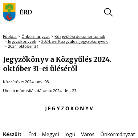
Főoldal
Önkormányzat
Közgyűlési dokumentumok
Jegyzőkönyvek
2024. évi Közgyűlési jegyzőkönyvek
2024. október 31
Jegyzőkönyv a Közgyűlés 2024.
október 31-ei üléséről
Közzétéve:
2024. nov. 08.
Utolsó módosítás dátuma:
2024. dec. 23.
J E G Y Z Ő K Ö N Y V
Készült
: Érd Megyei Jogú Város Önkormányzat