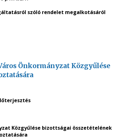
gáltatásról szóló rendelet megalkotásáról
 Város Önkormányzat Közgyűlése
oztatására
őterjesztés
yzat Közgyűlése bizottságai összetételének
oztatására