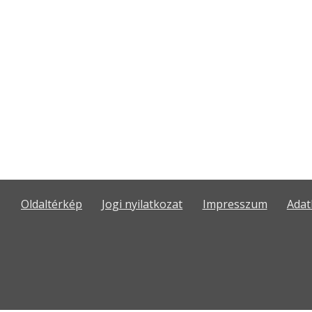
Oldaltérkép
Jogi nyilatkozat
Impresszum
Adat