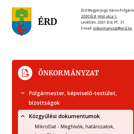
Érd Megyei Jogú Város Polgárme
2030 Érd, Alsó utca 1.
Levélcím: 2031 Érd, Pf.: 31.
E-mail:
onkormanyzat@erd.hu
ÖNKORMÁNYZAT
Polgármester, képviselő-testület,
bizottságok
Közgyűlési dokumentumok
MikroDat - Meghívók, határozatok,