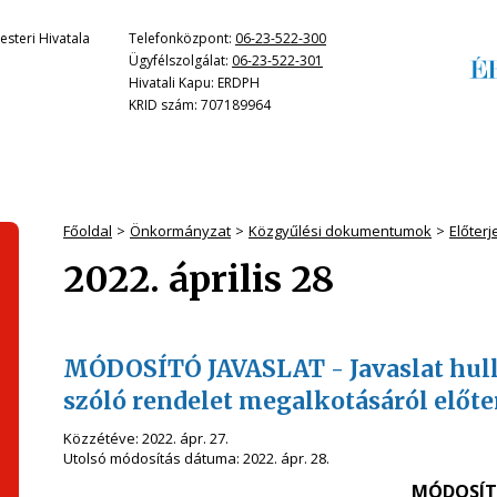
steri Hivatala
Telefonközpont:
06-23-522-300
Ügyfélszolgálat:
06-23-522-301
Hivatali Kapu: ERDPH
KRID szám: 707189964
Főoldal
Önkormányzat
Közgyűlési dokumentumok
Előter
2022. április 28
MÓDOSÍTÓ JAVASLAT - Javaslat hull
szóló rendelet megalkotásáról előte
Közzétéve:
2022. ápr. 27.
Utolsó módosítás dátuma:
2022. ápr. 28.
MÓDOSÍT