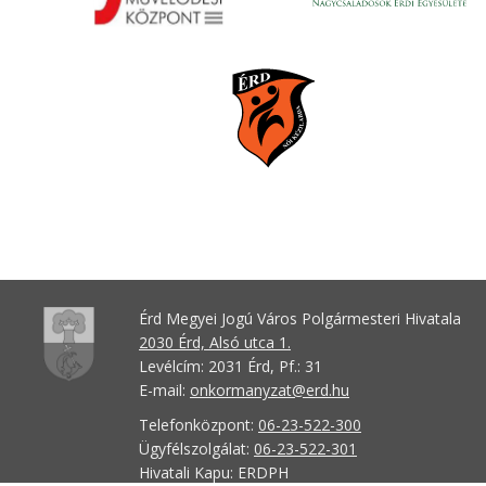
Érd Megyei Jogú Város Polgármesteri Hivatala
2030 Érd, Alsó utca 1.
Levélcím: 2031 Érd, Pf.: 31
E-mail:
onkormanyzat@erd.hu
Telefonközpont:
06-23-522-300
Ügyfélszolgálat:
06-23-522-301
Hivatali Kapu: ERDPH