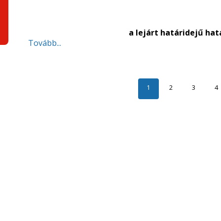
a lejárt határidejű ha
Tovább...
1
2
3
4