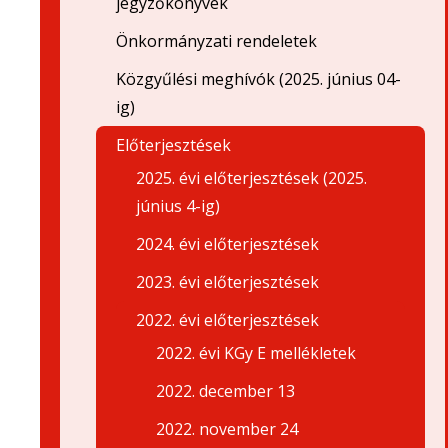
jegyzőkönyvek
Önkormányzati rendeletek
Közgyűlési meghívók (2025. június 04-
ig)
Előterjesztések
2025. évi előterjesztések (2025.
június 4-ig)
2024. évi előterjesztések
2023. évi előterjesztések
2022. évi előterjesztések
2022. évi KGy E mellékletek
2022. december 13
2022. november 24