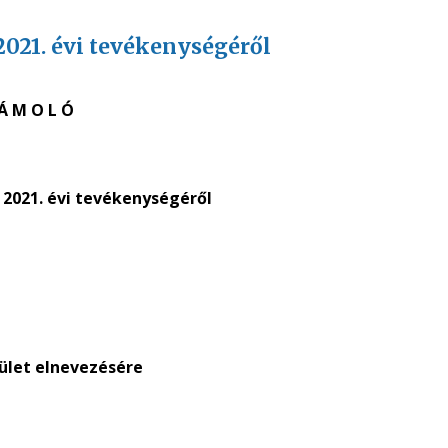
2021. évi tevékenységéről
 Á M O L Ó
 2021. évi tevékenységéről
rület elnevezésére