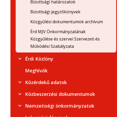
Bizottsági határozatok
Bizottsági jegyzőkönyvek
Közgyűlési dokumentumok archívum
Érd MJV Önkormányzatának
Közgyűlése és szervei Szervezeti és
Működési Szabályzata
Érdi Közlöny
Meghívók
Közérdekű adatok
Közbeszerzési dokumentumok
Nemzetiségi önkormányzatok