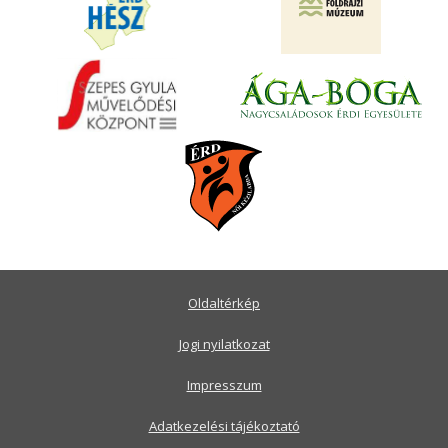
Oldaltérkép
Jogi nyilatkozat
Impresszum
Adatkezelési tájékoztató