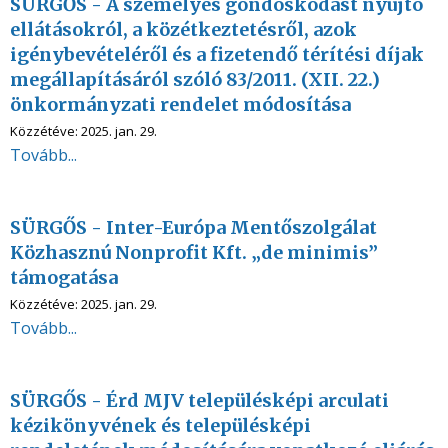
SÜRGŐS - A személyes gondoskodást nyújtó
ellátásokról, a közétkeztetésről, azok
igénybevételéről és a fizetendő térítési díjak
megállapításáról szóló 83/2011. (XII. 22.)
önkormányzati rendelet módosítása
Közzétéve:
2025. jan. 29.
Tovább...
SÜRGŐS - Inter-Európa Mentőszolgálat
Közhasznú Nonprofit Kft. „de minimis”
támogatása
Közzétéve:
2025. jan. 29.
Tovább...
SÜRGŐS - Érd MJV településképi arculati
kézikönyvének és településképi