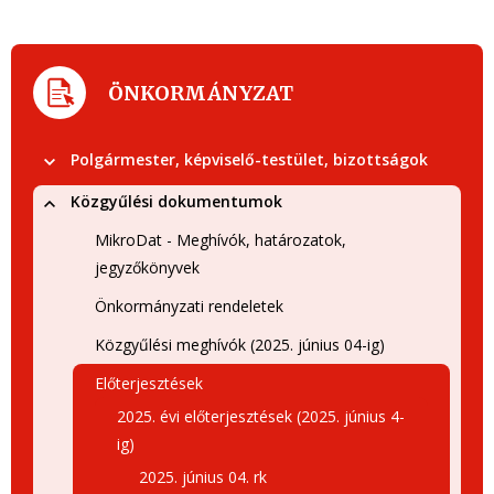
ÖNKORMÁNYZAT
Polgármester, képviselő-testület, bizottságok
Közgyűlési dokumentumok
MikroDat - Meghívók, határozatok,
jegyzőkönyvek
Önkormányzati rendeletek
Közgyűlési meghívók (2025. június 04-ig)
Előterjesztések
2025. évi előterjesztések (2025. június 4-
ig)
2025. június 04. rk