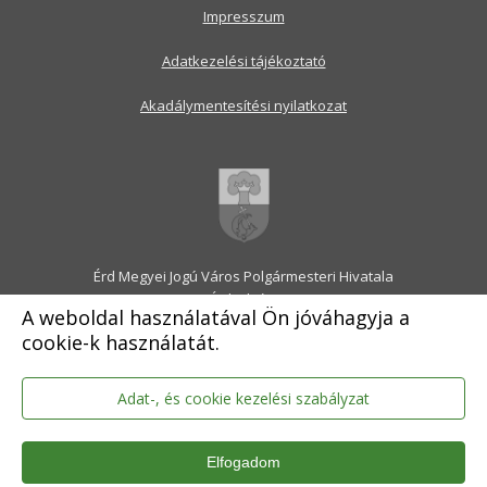
Impresszum
Adatkezelési tájékoztató
Akadálymentesítési nyilatkozat
Érd Megyei Jogú Város Polgármesteri Hivatala
2030 Érd, Alsó utca 1.
A weboldal használatával Ön jóváhagyja a
Levélcím: 2031 Érd, Pf.: 31
cookie-k használatát.
E-mail:
onkormanyzat@erd.hu
Telefonközpont:
06-23-522-300
Ügyfélszolgálat:
06-23-522-301
Adat-, és cookie kezelési szabályzat
Hivatali Kapu: ERDPH
KRID szám: 707189964
Elfogadom