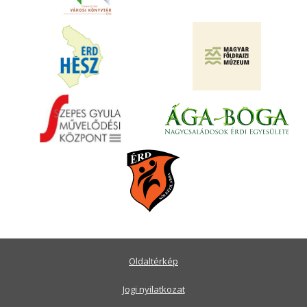
Oldaltérkép
Jogi nyilatkozat