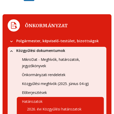
ÖNKORMÁNYZAT
Polgármester, képviselő-testület, bizottságok
Közgyűlési dokumentumok
MikroDat - Meghívók, határozatok,
jegyzőkönyvek
Önkormányzati rendeletek
Közgyűlési meghívók (2025. június 04-ig)
Előterjesztések
Határozatok
2026. évi Közgyűlési határozatok