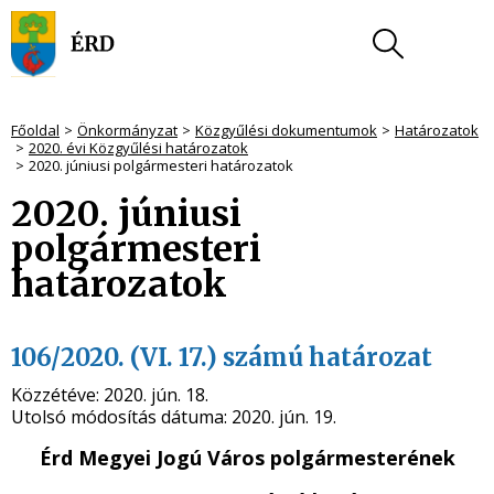
Főoldal
Önkormányzat
Közgyűlési dokumentumok
Határozatok
2020. évi Közgyűlési határozatok
2020. júniusi polgármesteri határozatok
2020. júniusi
polgármesteri
határozatok
106/2020. (VI. 17.) számú határozat
Közzétéve:
2020. jún. 18.
Utolsó módosítás dátuma:
2020. jún. 19.
Érd Megyei Jogú Város polgármesterének