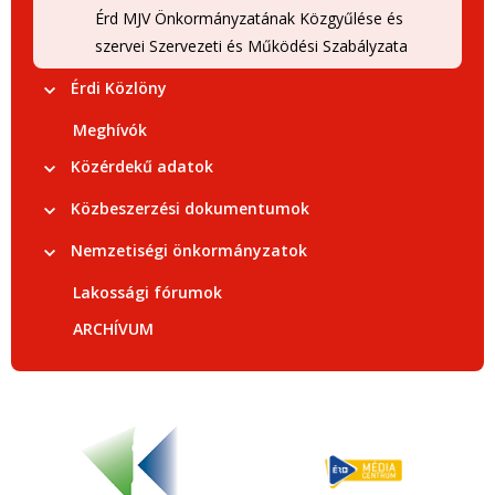
Érd MJV Önkormányzatának Közgyűlése és
szervei Szervezeti és Működési Szabályzata
Érdi Közlöny
Meghívók
Közérdekű adatok
Közbeszerzési dokumentumok
Nemzetiségi önkormányzatok
Lakossági fórumok
ARCHÍVUM