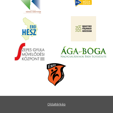
Oldaltérkép