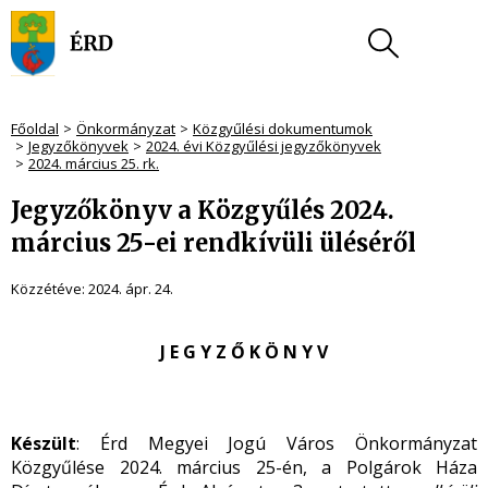
Főoldal
Önkormányzat
Közgyűlési dokumentumok
Jegyzőkönyvek
2024. évi Közgyűlési jegyzőkönyvek
2024. március 25. rk.
Jegyzőkönyv a Közgyűlés 2024.
március 25-ei rendkívüli üléséről
Közzétéve:
2024. ápr. 24.
J E G Y Z Ő K Ö N Y V
Készült
: Érd Megyei Jogú Város Önkormányzat
Közgyűlése 2024. március 25-én, a Polgárok Háza