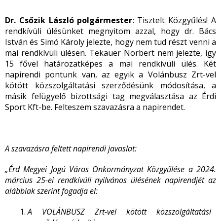
Dr. Csőzik László polgármester
: Tisztelt Közgyűlés! A
rendkívüli ülésünket megnyitom azzal, hogy dr. Bács
István és Simó Károly jelezte, hogy nem tud részt venni a
mai rendkívüli ülésen. Tekauer Norbert nem jelezte, így
15 fővel határozatképes a mai rendkívüli ülés. Két
napirendi pontunk van, az egyik a Volánbusz Zrt-vel
kötött közszolgáltatási szerződésünk módosítása, a
másik felügyelő bizottsági tag megválasztása az Érdi
Sport Kft-be. Felteszem szavazásra a napirendet.
A szavazásra feltett napirendi javaslat:
„Érd Megyei Jogú Város Önkormányzat Közgyűlése a 2024.
március 25-ei rendkívüli nyilvános ülésének napirendjét az
alábbiak szerint fogadja el:
A VOLÁNBUSZ Zrt-vel kötött közszolgáltatási