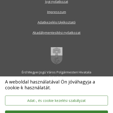
Jogi nyilatkozat
Impresszum
Adatkezelési tájékoztató
Akadálymentesítési nyilatkozat
Érd Megyei Jogú Város Polgármesteri Hivatala
2030 Érd, Alsó utca 1.
A weboldal használatával Ön jóváhagyja a
Levélcím: 2031 Érd, Pf.: 31
cookie-k használatát.
E-mail:
onkormanyzat@erd.hu
Telefonközpont:
06-23-522-300
Ügyfélszolgálat:
06-23-522-301
Adat-, és cookie kezelési szabályzat
Hivatali Kapu: ERDPH
KRID szám: 707189964