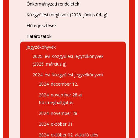
Önkormányzati rendeletek
Közgyűlési meghívók (2025. június 04-ig)
Előterjesztések
Határozatok
Jegyzőkönyvek
2025. évi Közgyűlési jegyzőkönyvek
(2025. márciusig)
2024. évi Közgyűlési jegyzőkönyvek
2024. december 12.
2024. november 28-ai
Közmeghallgatás
2024. november 28.
2024. október 31
2024. október 02. alakuló ülés