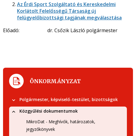
Az Érdi Sport Szolgáltató és Kereskedelmi
Korlátolt Felelősségű Társaság új
felügyelőbizottsági tagjának megválasztása
Előadó: dr. Csőzik László polgármester
ÖNKORMÁNYZAT
Polgármester, képviselő-testület, bizottságok
Közgyűlési dokumentumok
MikroDat - Meghívók, határozatok,
jegyzőkönyvek