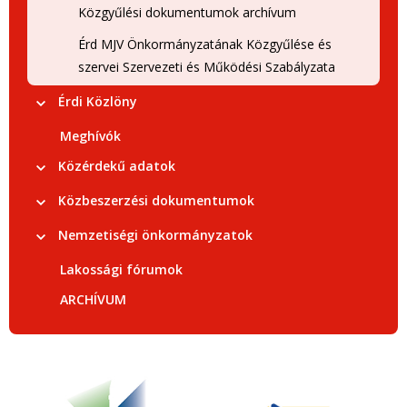
Közgyűlési dokumentumok archívum
Érd MJV Önkormányzatának Közgyűlése és
szervei Szervezeti és Működési Szabályzata
Érdi Közlöny
Meghívók
Közérdekű adatok
Közbeszerzési dokumentumok
Nemzetiségi önkormányzatok
Lakossági fórumok
ARCHÍVUM