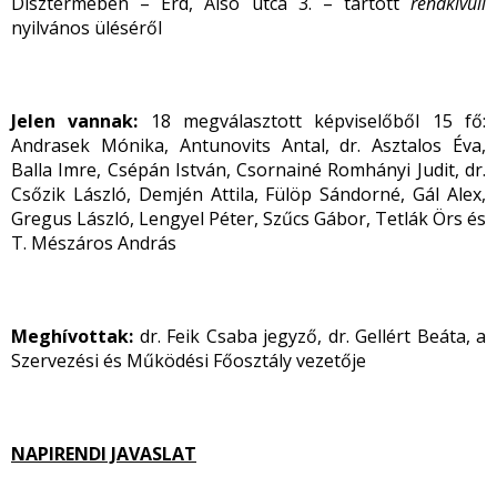
Dísztermében – Érd, Alsó utca 3. – tartott
rendkívüli
nyilvános üléséről
Jelen vannak:
18 megválasztott képviselőből 15 fő:
Andrasek Mónika, Antunovits Antal, dr. Asztalos Éva,
Balla Imre, Csépán István, Csornainé Romhányi Judit, dr.
Csőzik László, Demjén Attila, Fülöp Sándorné, Gál Alex,
Gregus László, Lengyel Péter, Szűcs Gábor, Tetlák Örs és
T. Mészáros András
Meghívottak:
dr. Feik Csaba jegyző, dr. Gellért Beáta, a
Szervezési és Működési Főosztály vezetője
NAPIRENDI JAVASLAT