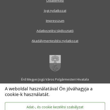
Oldaltérkép
Jogi nyilatkozat
Impresszum
Adatkezelési tájékoztató
Akadálymentesítési nyilatkozat
Érd Megyei Jogú Város Polgármesteri Hivatala
2030 Érd, Alsó utca 1.
A weboldal használatával Ön jóváhagyja a
Levélcím: 2031 Érd, Pf.: 31
cookie-k használatát.
E-mail:
onkormanyzat@erd.hu
Telefonközpont:
06-23-522-300
Ügyfélszolgálat:
06-23-522-301
Adat-, és cookie kezelési szabályzat