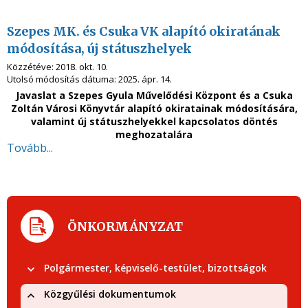
Szepes MK. és Csuka VK alapító okiratának
módosítása, új státuszhelyek
Közzétéve:
2018. okt. 10.
Utolsó módosítás dátuma:
2025. ápr. 14.
Javaslat a Szepes Gyula Művelődési Központ és a Csuka
Zoltán Városi Könyvtár alapító okiratainak módosítására,
valamint új státuszhelyekkel kapcsolatos döntés
meghozatalára
Tovább...
ÖNKORMÁNYZAT
Polgármester, képviselő-testület, bizottságok
Közgyűlési dokumentumok