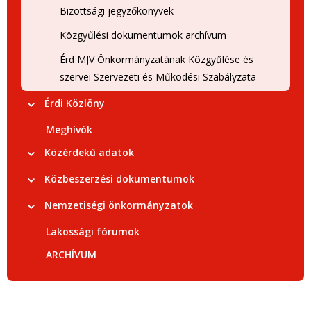
Bizottsági jegyzőkönyvek
Közgyűlési dokumentumok archívum
Érd MJV Önkormányzatának Közgyűlése és
szervei Szervezeti és Működési Szabályzata
Érdi Közlöny
Meghívók
Közérdekű adatok
Közbeszerzési dokumentumok
Nemzetiségi önkormányzatok
Lakossági fórumok
ARCHÍVUM