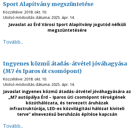
Sport Alapítvány megszüntetése
Közzétéve:
2018. okt. 10.
Utolsó módosítás dátuma:
2025. ápr. 14.
Javaslat az Érd Városi Sport Alapítvány
jogutód nélküli
megszüntetésére
Tovább...
Ingyenes közmű átadás-átvétel jóváhagyása
(M7 és Iparos út csomópont)
Közzétéve:
2018. okt. 10.
Utolsó módosítás dátuma:
2025. ápr. 14.
Javaslat ingyenes közmű átadás-átvétel jóváhagyására az
„M7 autópálya Érd – Iparos úti csomópont térségének
közúthálózata, és tervezett áruházak
infrastruktúrája,
LED-es közvilágítási hálózat kiviteli
terve” elnevezésű beruházás építése kapcsán
Tovább...